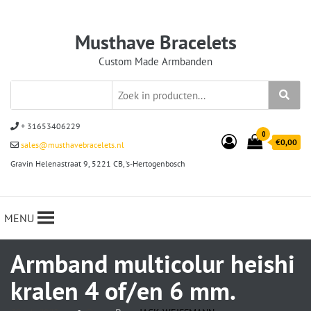
Musthave Bracelets
Custom Made Armbanden
+ 31653406229
0
€0,00
sales@musthavebracelets.nl
Gravin Helenastraat 9, 5221 CB, ‘s-Hertogenbosch
MENU
Armband multicolur heishi
kralen 4 of/en 6 mm.