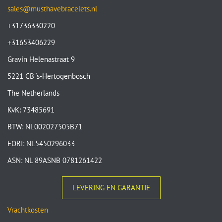
sales@musthavebracelets.nl
+31736330220
+31653406229
Gravin Helenastraat 9
5221 CB ‘s-Hertogenbosch
The Netherlands
KvK: 73485691
BTW: NL002027505B71
EORI: NL5450296033
ASN: NL 89ASNB 0781261422
LEVERING EN GARANTIE
Vrachtkosten