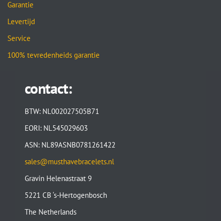
Garantie
Levertijd
Service
100% tevredenheids garantie
contact:
BTW: NL002027505B71
EORI: NL545029603
ASN: NL89ASNB0781261422
sales@musthavebracelets.nl
Gravin Helenastraat 9
5221 CB ‘s-Hertogenbosch
The Netherlands