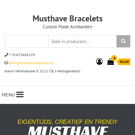
Musthave Bracelets
Custom Made Armbanden
+ 31653406229
0
€0,00
sales@musthavebracelets.nl
Gravin Helenastraat 9, 5221 CB, ‘s-Hertogenbosch
MENU
EIGENTIJDS, CREATIEF EN TRENDY
MUSTHAVE