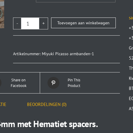
sa
-
+
Toevoegen aan winkelwagen
+
+
Gr
Artikelnummer:
Miyuki Picasso armbanden-1
52
Th
K
Share on
Pin This
Facebook
Product
B
E
TIE
BEOORDELINGEN (0)
A
4mm met Hematiet spacers.