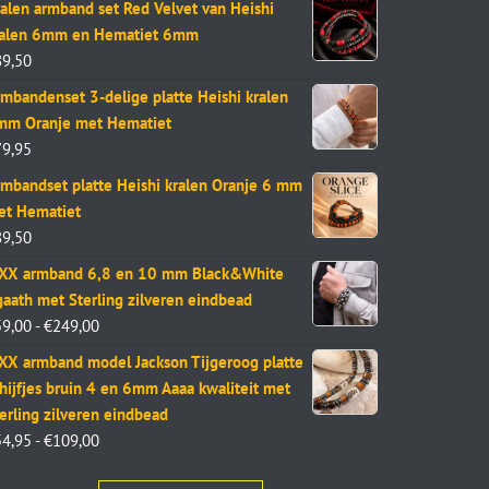
alen armband set Red Velvet van Heishi
ralen 6mm en Hematiet 6mm
89,50
mbandenset 3-delige platte Heishi kralen
mm Oranje met Hematiet
79,95
mbandset platte Heishi kralen Oranje 6 mm
et Hematiet
89,50
aXX armband 6,8 en 10 mm Black&White
aath met Sterling zilveren eindbead
59,00
-
€
249,00
XX armband model Jackson Tijgeroog platte
hijfjes bruin 4 en 6mm Aaaa kwaliteit met
erling zilveren eindbead
54,95
-
€
109,00