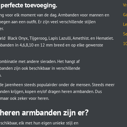
perfecte toevoeging.
Vr
Ga
ing voor elk moment van de dag. Armbanden voor mannen en
gen aan een outfit. Er zijn veel verschillende stijlen
Le
er.
Se
ld Black Onyx, Tijgeroog, Lapis Lazulli, Amethist. en Hematiet.
10
mbanden in 4,6,8,10 en 12 mm breed en op elke gewenste
ombinatie met andere sieraden. Het hangt af
anden zijn ook beschikbaar in verschillende
.
 jarenheen steeds populairder onder de mensen. Steeds meer
den krijgen, kopen en/of dragen heren armbanden. Dus
maar ook zeker voor heren.
heren armbanden zijn er?
schikbaar, elk met hun eigen unieke stijl en