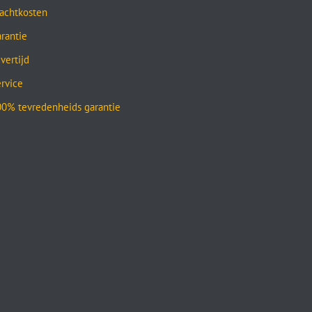
achtkosten
rantie
vertijd
rvice
0% tevredenheids garantie