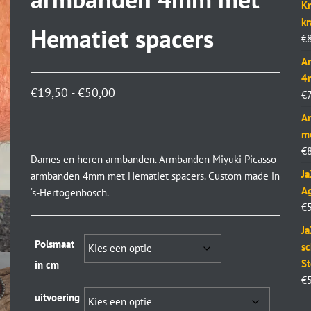
MM MET EDELSTAAL
Kr
k
Hematiet spacers
€
Ar
4
€
19,50
-
€
50,00
€
Ar
m
€
Dames en heren armbanden. Armbanden Miyuki Picasso
J
armbanden 4mm met Hematiet spacers. Custom made in
Ag
‘s-Hertogenbosch.
€
Ja
Polsmaat
sc
St
in cm
€
uitvoering