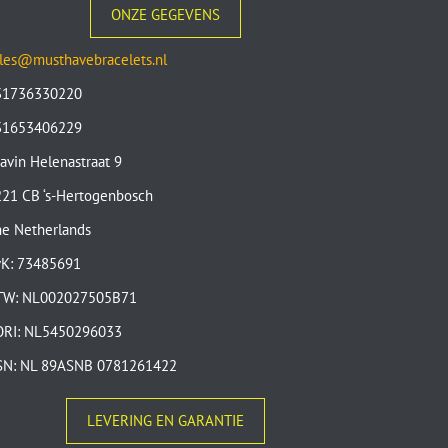
ONZE GEGEVENS
les@musthavebracelets.nl
31736330220
31653406229
avin Helenastraat 9
21 CB ‘s-Hertogenbosch
e Netherlands
vK: 73485691
TW: NL002027505B71
ORI: NL5450296033
SN: NL 89ASNB 0781261422
LEVERING EN GARANTIE