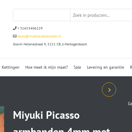
+ 31653406229
sales@musthavebracelets.nl
Gravin Helenastraat 9, 5221 CB, ‘s-Hertogenbosch
Kettingen
Hoe meet ik mijn maat?
Sale
Levering en garantie
R
ARMBANDSET CROSS 3-
Ge
DELIG SENSATION
Miyuki Picasso
BLACK&WHITE 8 EN 10
armbanden 4mm met