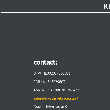
Ki
contact:
BTW: NL002027505B71
EORI: NL545029603
ASN: NL89ASNB0781261422
sales@musthavebracelets.nl
Gravin Helenastraat 9