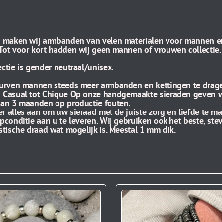
e maken wij armbanden van velen materialen voor mannen e
Tot voor kort hadden wij geen mannen of vrouwen collectie.
ectie is gender neutraal/unisex.
durven mannen steeds meer armbanden en kettingen te drag
 Casual tot Chique Op onze handgemaakte sieraden geven w
van 3 maanden op productie fouten.
r alles aan om uw sieraad met de juiste zorg en liefde te m
opconditie aan u te leveren. Wij gebruiken ook het beste, ste
astische draad wat mogelijk is. Meestal 1 mm dik.