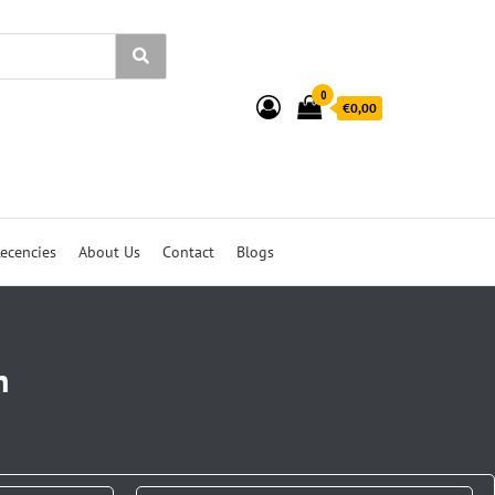
0
€0,00
ecencies
About Us
Contact
Blogs
n