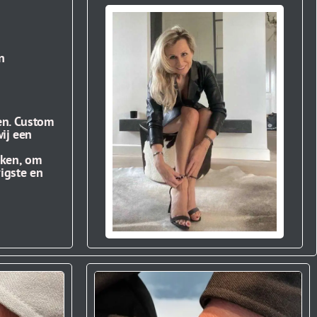
n
en. Custom
ij een
aken, om
vigste en