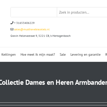
+ 31653406229
sales@musthavebracelets.nl
Gravin Helenastraat 9, 5221 CB, ‘s-Hertogenbosch
Kettingen
Hoe meet ik mijn maat?
Sale
Levering en garantie
R
Collectie Dames en Heren Armbande