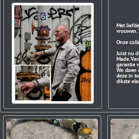
Met liefd
vrouwen. 
Onze coll
Juist nu 
Made. Van
garantie 
We doen e
deze in t
dikste el