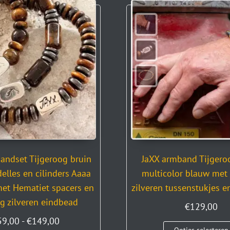
andset Tijgeroog bruin
JaXX armband Tijger
lles en cilinders Aaaa
multicolor blauw met 
met Hematiet spacers en
zilveren tussenstukjes 
ng zilveren eindbead
€
129,00
59,00
-
€
149,00