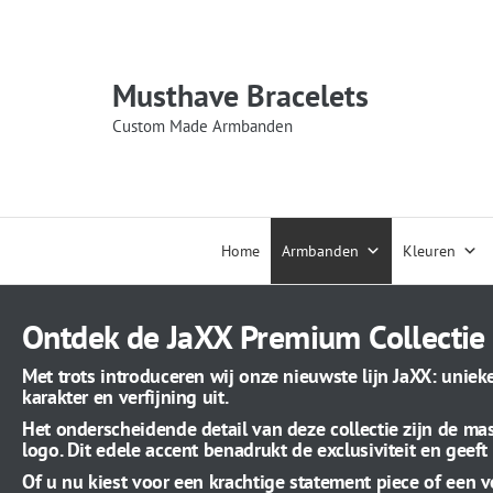
Musthave Bracelets
Custom Made Armbanden
Home
Armbanden
Kleuren
Ontdek de JaXX Premium Collectie
Met trots introduceren wij onze nieuwste lijn JaXX: unie
karakter en verfijning uit.
Het onderscheidende detail van deze collectie zijn de mas
logo. Dit edele accent benadrukt de exclusiviteit en geeft 
Of u nu kiest voor een krachtige statement piece of een 