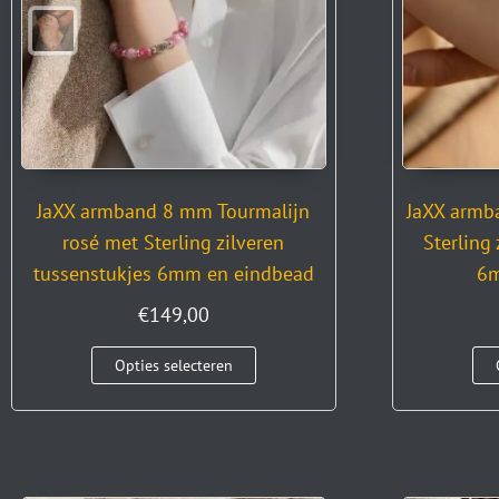
JaXX armband 8 mm Tourmalijn
JaXX armb
rosé met Sterling zilveren
Sterling
tussenstukjes 6mm en eindbead
6m
€
149,00
Opties selecteren