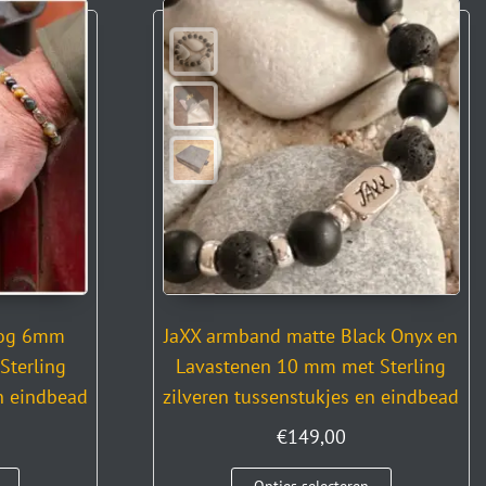
oog 6mm
JaXX armband matte Black Onyx en
Sterling
Lavastenen 10 mm met Sterling
en eindbead
zilveren tussenstukjes en eindbead
€
149,00