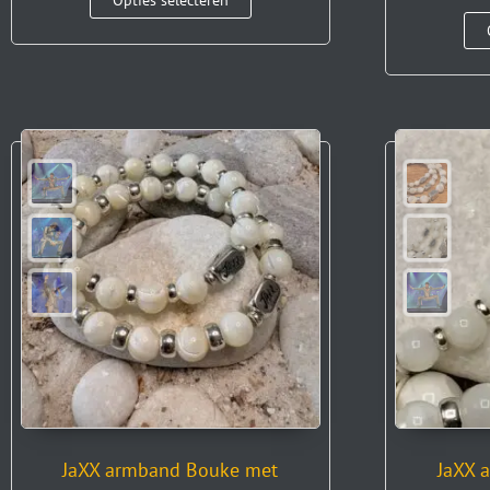
Opties selecteren
JaXX armband Bouke met
JaXX 