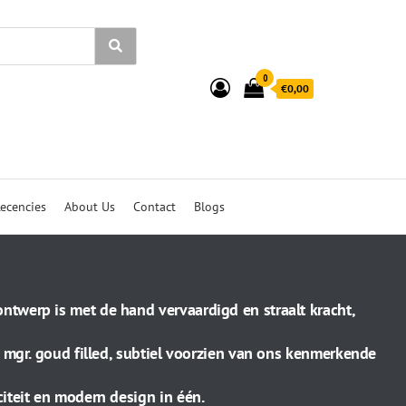
0
€0,00
ecencies
About Us
Contact
Blogs
ntwerp is met de hand vervaardigd en straalt kracht,
5 mgr. goud filled, subtiel voorzien van ons kenmerkende
iteit en modern design in één.