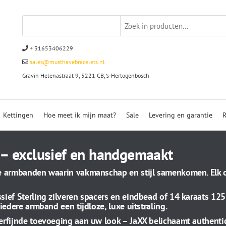
+ 31653406229
sales@musthavebracelets.nl
Gravin Helenastraat 9, 5221 CB, ‘s-Hertogenbosch
Kettingen
Hoe meet ik mijn maat?
Sale
Levering en garantie
R
 – exclusief en handgemaakt
ke armbanden waarin vakmanschap en stijl samenkomen. Elk o
sief Sterling zilveren spacers en eindbead of 14 karaats 12
iedere armband een tijdloze, luxe uitstraling.
verfijnde toevoeging aan uw look – JaXX belichaamt authentic