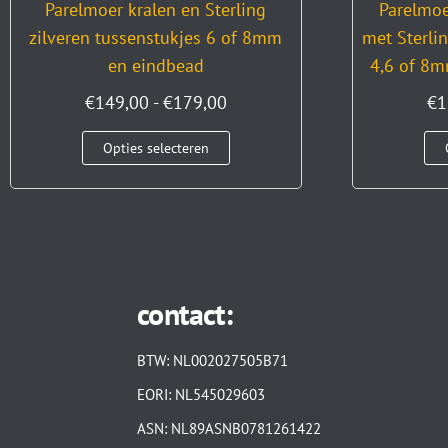
Parelmoer kralen en Sterling
Parelmoe
zilveren tussenstukjes 6 of 8mm
met Sterlin
en eindbead
4,6 of 8m
€
149,00
-
€
179,00
€
1
Opties selecteren
contact:
BTW: NL002027505B71
EORI: NL545029603
ASN: NL89ASNB0781261422