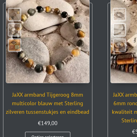
JaXX armband Tijgeroog 8mm
JaXX armb
multicolor blauw met Sterling
6mm ronde
zilveren tussenstukjes en eindbead
kwaliteit 
Sterli
€
149,00
€