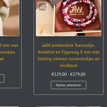
 8 mm met
JaXX armbandset Toermalijn,
enstukjes
Amethist en Tijgeroog 8 mm met
ad
Sterling zilveren tussenstukjes en
eindbead
€
129,00
-
€
279,00
Opties selecteren