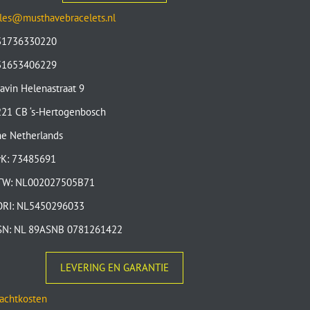
les@musthavebracelets.nl
31736330220
31653406229
avin Helenastraat 9
21 CB ‘s-Hertogenbosch
e Netherlands
vK: 73485691
TW: NL002027505B71
ORI: NL5450296033
SN: NL 89ASNB 0781261422
LEVERING EN GARANTIE
achtkosten