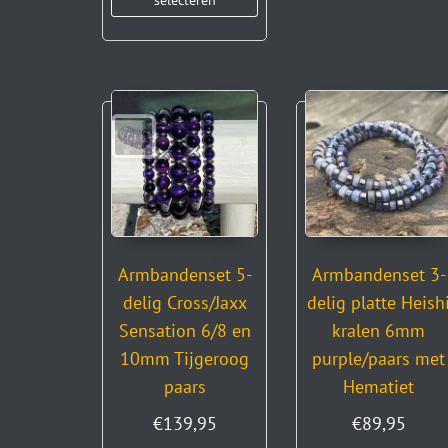
Armbandenset 5-
Armbandenset 3-
delig Cross/Jaxx
delig platte Heish
Sensation 6/8 en
kralen 6mm
10mm Tijgeroog
purple/paars met
paars
Hematiet
€
139,95
€
89,95