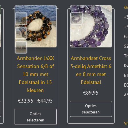
sa
+
+
Gr
52
Th
Armbanden JaXX
Armbandset Cross
Sensation 6/8 of
3-delig Amethist 6
K
10 mm met
en 8 mm met
B
Edelstaal in 15
Edelstaal
E
kleuren
€
89,95
A
€
32,95
-
€
44,95
Opties
selecteren
Opties
selecteren
Vr