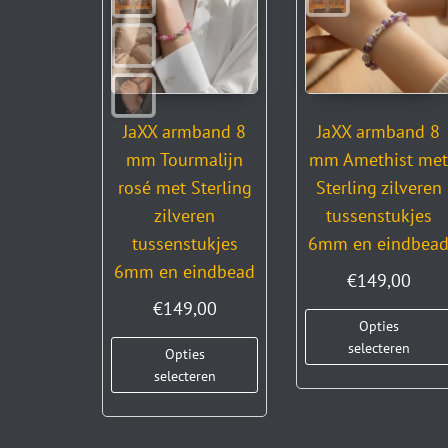
JaXX armband 8
JaXX armband 8
mm Tourmalijn
mm Amethist me
rosé met Sterling
Sterling zilveren
zilveren
tussenstukjes
tussenstukjes
6mm en eindbea
6mm en eindbead
€
149,00
€
149,00
Opties
selecteren
Opties
selecteren