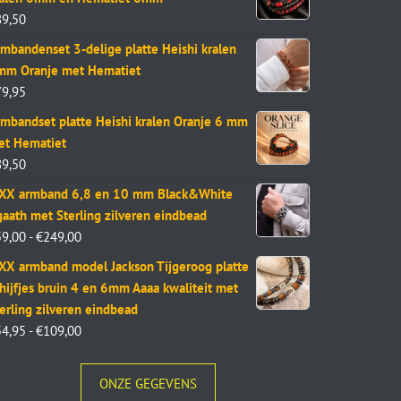
89,50
mbandenset 3-delige platte Heishi kralen
mm Oranje met Hematiet
79,95
mbandset platte Heishi kralen Oranje 6 mm
et Hematiet
89,50
aXX armband 6,8 en 10 mm Black&White
aath met Sterling zilveren eindbead
59,00
-
€
249,00
XX armband model Jackson Tijgeroog platte
hijfjes bruin 4 en 6mm Aaaa kwaliteit met
erling zilveren eindbead
54,95
-
€
109,00
ONZE GEGEVENS