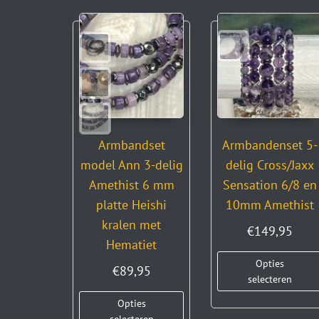
Armbandset
Armbandenset 5-
model Ann 3-delig
delig Cross/Jaxx
Amethist 6 mm
Sensation 6/8 en
platte Heishi
10mm Amethist
kralen met
€
149,95
Hematiet
Opties
€
89,95
selecteren
Opties
selecteren