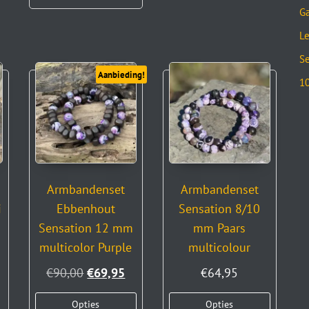
Ga
Le
Se
Aanbieding!
10
Armbandenset
Armbandenset
i
Ebbenhout
Sensation 8/10
Sensation 12 mm
mm Paars
multicolor Purple
multicolour
€
90,00
€
69,95
€
64,95
Opties
Opties