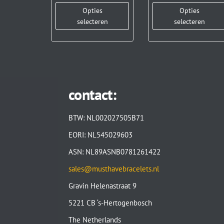
Opties
Opties
selecteren
selecteren
contact:
BTW: NL002027505B71
EORI: NL545029603
ASN: NL89ASNB0781261422
sales@musthavebracelets.nl
Gravin Helenastraat 9
5221 CB ‘s-Hertogenbosch
The Netherlands