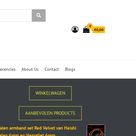
0
€0,00
ecencies
About Us
Contact
Blogs
WINKELWAGEN
AANBEVOLEN PRODUCTS
alen armband set Red Velvet van Heishi
ralen 6mm en Hematiet 6mm