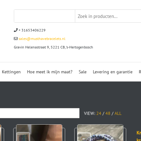
+ 31653406229
sales@musthavebracelets.nl
Gravin Helenastraat 9, 5221 CB, ‘s-Hertogenbosch
Kettingen
Hoe meet ik mijn maat?
Sale
Levering en garantie
R
VIEW:
24
/
48
/
ALL
Kr
k