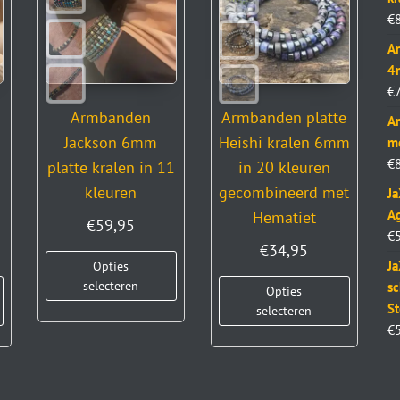
€
Ar
4
€
Armbanden
Armbanden platte
Ar
t
Jackson 6mm
Heishi kralen 6mm
m
€
platte kralen in 11
in 20 kleuren
kleuren
gecombineerd met
J
Ag
d
Hematiet
€
59,95
€
€
34,95
Ja
Opties
selecteren
sc
Opties
St
selecteren
€