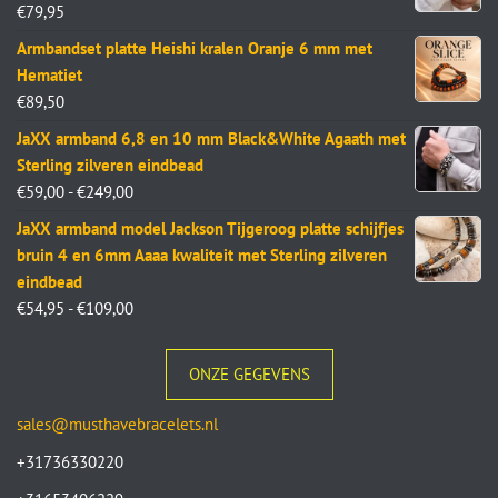
€
79,95
Armbandset platte Heishi kralen Oranje 6 mm met
Hematiet
€
89,50
JaXX armband 6,8 en 10 mm Black&White Agaath met
Sterling zilveren eindbead
€
59,00
-
€
249,00
JaXX armband model Jackson Tijgeroog platte schijfjes
bruin 4 en 6mm Aaaa kwaliteit met Sterling zilveren
eindbead
€
54,95
-
€
109,00
ONZE GEGEVENS
sales@musthavebracelets.nl
+31736330220