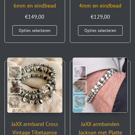
6mm en eindbead
4mm en eindbead
€
149,00
€
129,00
Opties selecteren
Opties selecteren
JaXX armband Cross
JaXX armbanden
Vintage Tibetaanse
Jackson met Platte