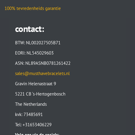
100% tevredenheids garantie
contact:
BTW: NL002027505B71
EORI: NL545029603
ASN: NL89ASNB0781261422
sales@musthavebracelets.nl
Gravin Helenastraat 9
5221 CB ‘s-Hertogenbosch
The Netherlands
kvk: 73485691
Tel: +31653406229
Volg ons via de socials: