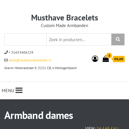
Musthave Bracelets
Custom Made Armbanden
+ 31653406229
0
€0,00
sales@musthavebracelets.nl
Gravin Helenastraat 9, 5221 CB, ‘s-Hertogenbosch
MENU
Armband dames
VIEW:
24
/
48
/
ALL