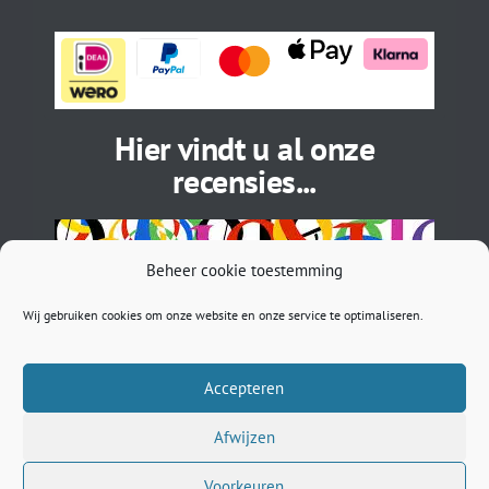
Hier vindt u al onze
recensies...
Beheer cookie toestemming
Wij gebruiken cookies om onze website en onze service te optimaliseren.
Accepteren
Afwijzen
BTW: NL002027505B71 | EORI: NL5450296033 | ASN: NL
89ASNB 0781261422 | sales@musthavebracelets.nl
Voorkeuren