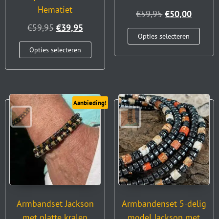
Hematiet
€
59,95
€
50,00
€
59,95
€
39,95
Opties selecteren
Opties selecteren
Aanbieding!
Armbandset Jackson
Armbandenset 5-delig
met platte kralen
model Jackson met