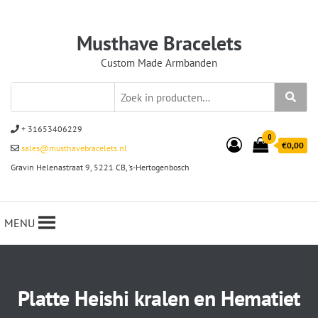
Musthave Bracelets
Custom Made Armbanden
+ 31653406229
0
€0,00
sales@musthavebracelets.nl
Gravin Helenastraat 9, 5221 CB, ‘s-Hertogenbosch
MENU
Platte Heishi kralen en Hematiet