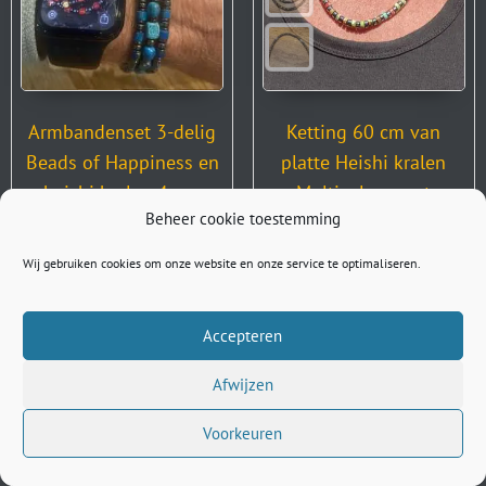
Armbandenset 3-delig
Ketting 60 cm van
Beads of Happiness en
platte Heishi kralen
heishi kralen 4mm
Multicolour met
felblauw
Hematiet spacers
€
89,50
€
15,00
-
€
99,00
Beheer cookie toestemming
Opties selecteren
Opties selecteren
Wij gebruiken cookies om onze website en onze service te optimaliseren.
Accepteren
Afwijzen
Voorkeuren