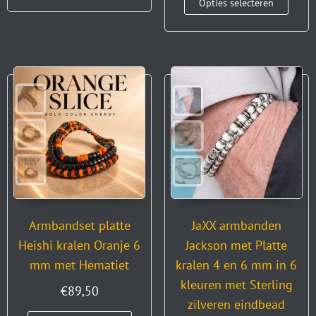
Opties selecteren
Armbandset platte
JaXX armbanden
Heishi kralen Oranje 6
Jackson met Platte
mm met Hematiet
kralen 4 en 6 mm in 6
kleuren met Sterling
€
89,50
zilveren eindbead