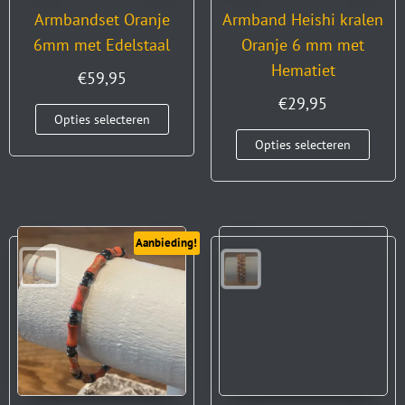
Armbandset Oranje
Armband Heishi kralen
6mm met Edelstaal
Oranje 6 mm met
Hematiet
€
59,95
€
29,95
Opties selecteren
Opties selecteren
Aanbieding!
Armbandset the Beads
of Happiness Oranje
6mm en Hematiet en
Edelstaal