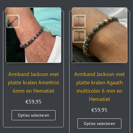
Armband Jackson met
Armband Jackson met
platte kralen Amethist
platte kralen Agaath
6mm en Hematiet
multicolor 6 mm en
Hematiet
€
59,95
€
59,95
Opties selecteren
Opties selecteren