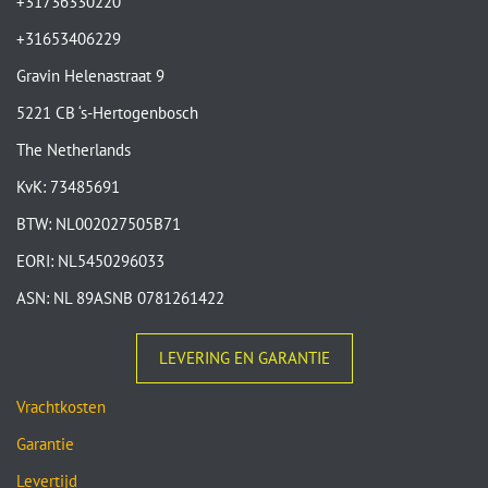
+31736330220
+31653406229
Gravin Helenastraat 9
5221 CB ‘s-Hertogenbosch
The Netherlands
KvK: 73485691
BTW: NL002027505B71
EORI: NL5450296033
ASN: NL 89ASNB 0781261422
LEVERING EN GARANTIE
Vrachtkosten
Garantie
Levertijd