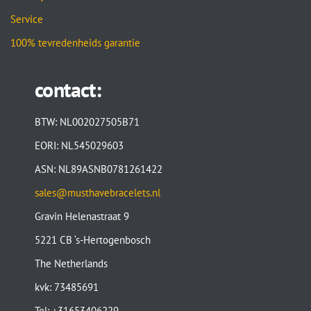
Service
100% tevredenheids garantie
contact:
BTW: NL002027505B71
EORI: NL545029603
ASN: NL89ASNB0781261422
sales@musthavebracelets.nl
Gravin Helenastraat 9
5221 CB ‘s-Hertogenbosch
The Netherlands
kvk: 73485691
Tel: +31653406229