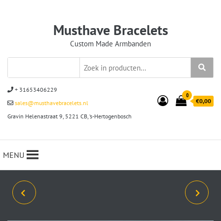
Musthave Bracelets
Custom Made Armbanden
+ 31653406229
0
€0,00
sales@musthavebracelets.nl
Gravin Helenastraat 9, 5221 CB, ‘s-Hertogenbosch
MENU
ARMBANDSET 3-DELIG
ARMBANDSET 5-DELIG
JAXX/CROSS SENSATION
CROSS SENSATION ROZE