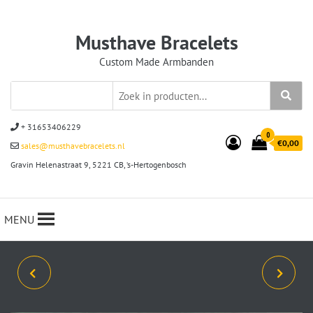
Musthave Bracelets
Custom Made Armbanden
+ 31653406229
0
€0,00
sales@musthavebracelets.nl
Gravin Helenastraat 9, 5221 CB, ‘s-Hertogenbosch
MENU
ARMBANDEN SET JAXX
ARMBANDSET HEISHI
GEEL/ZWART 8/10 MM
KRALEN 2/4/13MM