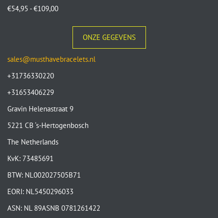
€
54,95
-
€
109,00
ONZE GEGEVENS
sales@musthavebracelets.nl
+31736330220
+31653406229
Gravin Helenastraat 9
5221 CB ‘s-Hertogenbosch
The Netherlands
KvK: 73485691
BTW: NL002027505B71
EORI: NL5450296033
ASN: NL 89ASNB 0781261422