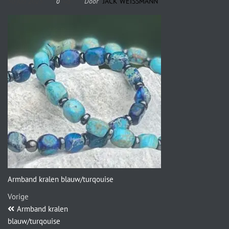
30 juli 2023
Door
JACK WEISSMANN
0
Armband kralen blauw/turqouise
Vorige
Armband kralen
blauw/turqouise