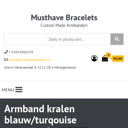
Musthave Bracelets
Custom Made Armbanden
+ 31653406229
0
€0,00
sales@musthavebracelets.nl
Gravin Helenastraat 9, 5221 CB, ‘s-Hertogenbosch
MENU
Armband kralen
blauw/turqouise