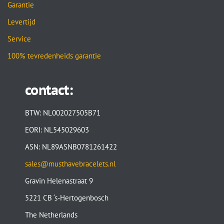
Garantie
Levertijd
Service
100% tevredenheids garantie
contact:
BTW: NL002027505B71
EORI: NL545029603
ASN: NL89ASNB0781261422
sales@musthavebracelets.nl
Gravin Helenastraat 9
5221 CB ‘s-Hertogenbosch
The Netherlands