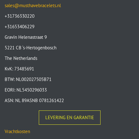
sales@musthavebracelets.nl
+31736330220
+31653406229
Gravin Helenastraat 9
5221 CB ‘s-Hertogenbosch
The Netherlands
KvK: 73485691
BTW: NL002027505B71
EORI: NL5450296033
ASN: NL 89ASNB 0781261422
LEVERING EN GARANTIE
Vrachtkosten