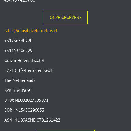
€
54,95
-
€
109,00
ONZE GEGEVENS
sales@musthavebracelets.nl
+31736330220
+31653406229
Gravin Helenastraat 9
5221 CB ‘s-Hertogenbosch
The Netherlands
KvK: 73485691
BTW: NL002027505B71
EORI: NL5450296033
ASN: NL 89ASNB 0781261422