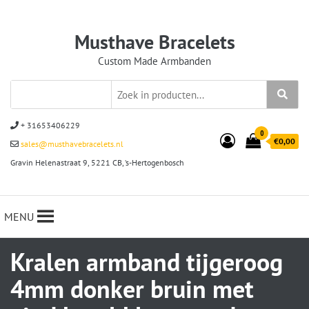
Musthave Bracelets
Custom Made Armbanden
+ 31653406229
0
€0,00
sales@musthavebracelets.nl
Gravin Helenastraat 9, 5221 CB, ‘s-Hertogenbosch
MENU
Kralen armband tijgeroog
4mm donker bruin met