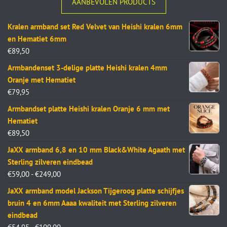
AANBEVOLEN PRODUCTS
Kralen armband set Red Velvet van Heishi kralen 6mm
en Hematiet 6mm
€
89,50
Armbandenset 3-delige platte Heishi kralen 4mm
Oranje met Hematiet
€
79,95
Armbandset platte Heishi kralen Oranje 6 mm met
Hematiet
€
89,50
JaXX armband 6,8 en 10 mm Black&White Agaath met
Sterling zilveren eindbead
€
59,00
-
€
249,00
JaXX armband model Jackson Tijgeroog platte schijfjes
bruin 4 en 6mm Aaaa kwaliteit met Sterling zilveren
eindbead