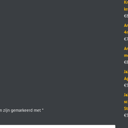
Kr
k
€
Ar
4
€
Ar
m
€
J
Ag
€
Ja
sc
St
en zijn gemarkeerd met
*
€