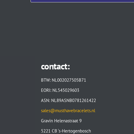
contact:
BTW: NL002027505B71
EORI: NL545029603
ASN: NL89ASNB0781261422
sales@musthavebracelets.nl
Gravin Helenastraat 9
5221 CB ‘s-Hertogenbosch