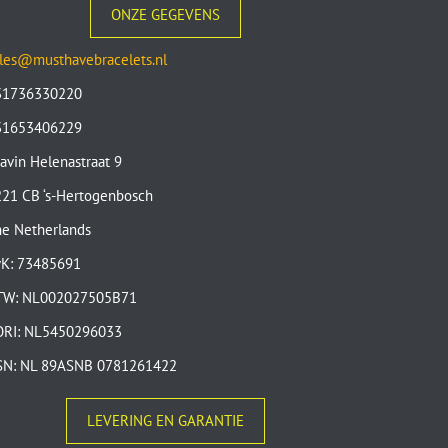
ONZE GEGEVENS
les@musthavebracelets.nl
31736330220
31653406229
avin Helenastraat 9
21 CB ‘s-Hertogenbosch
e Netherlands
vK: 73485691
TW: NL002027505B71
ORI: NL5450296033
SN: NL 89ASNB 0781261422
LEVERING EN GARANTIE