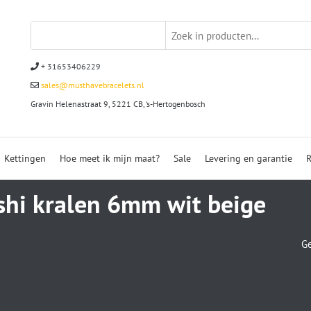
+ 31653406229
sales@musthavebracelets.nl
Gravin Helenastraat 9, 5221 CB, ‘s-Hertogenbosch
Kettingen
Hoe meet ik mijn maat?
Sale
Levering en garantie
R
shi kralen 6mm wit beige
Ge