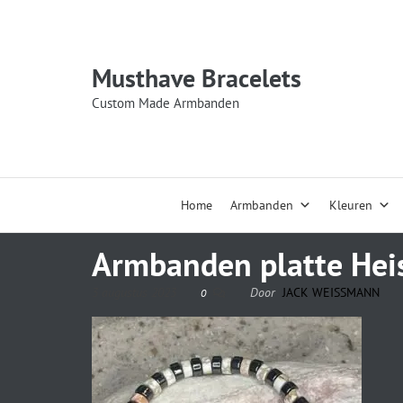
Musthave Bracelets
Custom Made Armbanden
Home
Armbanden
Kleuren
Armbanden platte Hei
3 augustus 2023
Door
JACK WEISSMANN
0