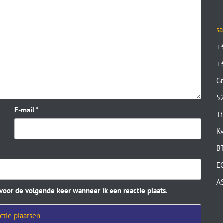
sa
+
+
Gr
52
E-mail
*
Th
K
B
E
A
 voor de volgende keer wanneer ik een reactie plaats.