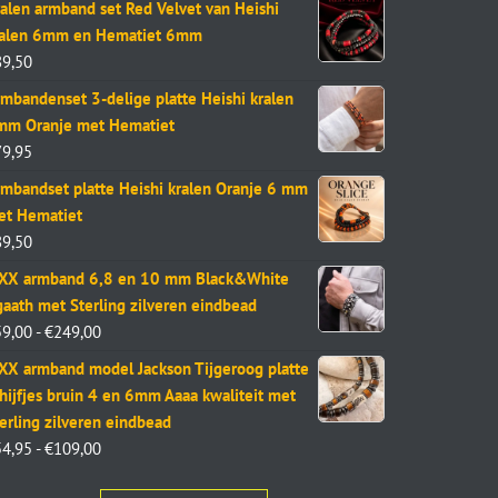
alen armband set Red Velvet van Heishi
ralen 6mm en Hematiet 6mm
89,50
mbandenset 3-delige platte Heishi kralen
mm Oranje met Hematiet
79,95
mbandset platte Heishi kralen Oranje 6 mm
et Hematiet
89,50
aXX armband 6,8 en 10 mm Black&White
aath met Sterling zilveren eindbead
59,00
-
€
249,00
XX armband model Jackson Tijgeroog platte
hijfjes bruin 4 en 6mm Aaaa kwaliteit met
erling zilveren eindbead
54,95
-
€
109,00