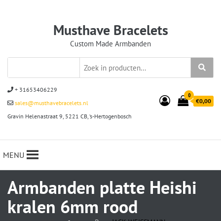
Musthave Bracelets
Custom Made Armbanden
+ 31653406229
0
€0,00
sales@musthavebracelets.nl
Gravin Helenastraat 9, 5221 CB, ‘s-Hertogenbosch
MENU
Armbanden platte Heishi
kralen 6mm rood