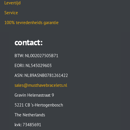
Levertijd
Service
100% tevredenheids garantie
contact:
BTW: NL002027505B71
EORI: NL545029603
ASN: NL89ASNB0781261422
sales@musthavebracelets.nl
Gravin Helenastraat 9
5221 CB ‘s-Hertogenbosch
The Netherlands
kvk: 73485691