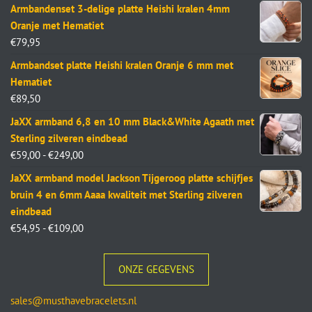
Armbandenset 3-delige platte Heishi kralen 4mm
Oranje met Hematiet
€
79,95
Armbandset platte Heishi kralen Oranje 6 mm met
Hematiet
€
89,50
JaXX armband 6,8 en 10 mm Black&White Agaath met
Sterling zilveren eindbead
€
59,00
-
€
249,00
JaXX armband model Jackson Tijgeroog platte schijfjes
bruin 4 en 6mm Aaaa kwaliteit met Sterling zilveren
eindbead
€
54,95
-
€
109,00
ONZE GEGEVENS
sales@musthavebracelets.nl