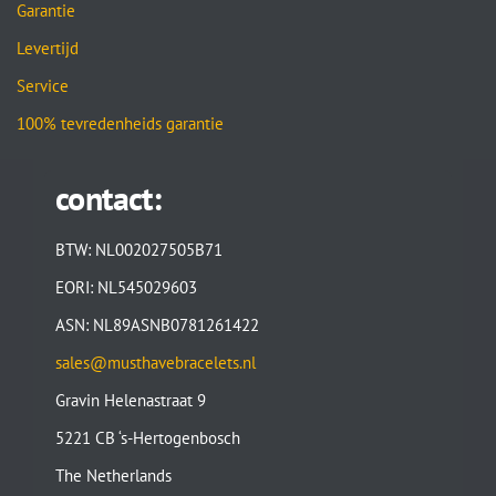
Garantie
Levertijd
Service
100% tevredenheids garantie
contact:
BTW: NL002027505B71
EORI: NL545029603
ASN: NL89ASNB0781261422
sales@musthavebracelets.nl
Gravin Helenastraat 9
5221 CB ‘s-Hertogenbosch
The Netherlands