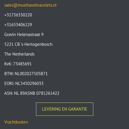
sales@musthavebracelets.nl
+31736330220
+31653406229
Gravin Helenastraat 9
5221 CB ‘s-Hertogenbosch
The Netherlands
KvK: 73485691
BTW: NL002027505B71
EORI: NL5450296033
ASN: NL 89ASNB 0781261422
LEVERING EN GARANTIE
Vrachtkosten