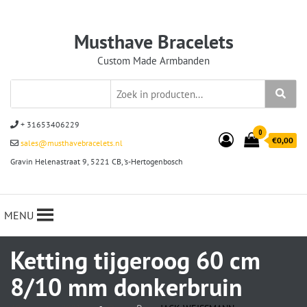
Musthave Bracelets
Custom Made Armbanden
+ 31653406229
0
€0,00
sales@musthavebracelets.nl
Gravin Helenastraat 9, 5221 CB, ‘s-Hertogenbosch
MENU
Ketting tijgeroog 60 cm
8/10 mm donkerbruin