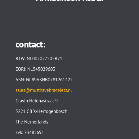
contact:
BTW: NL002027505B71
EORI: NL545029603
ASN: NL89ASNB0781261422
sales@musthavebracelets.nl
Gravin Helenastraat 9
5221 CB ‘s-Hertogenbosch
The Netherlands
kvk: 73485691