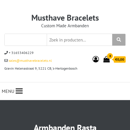
Musthave Bracelets
Custom Made Armbanden
+ 31653406229
0
€0,00
sales@musthavebracelets.nl
Gravin Helenastraat 9, 5221 CB, ‘s-Hertogenbosch
MENU
Armbanden Rasta