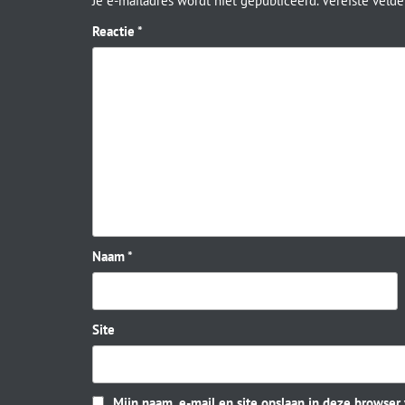
Je e-mailadres wordt niet gepubliceerd.
Vereiste veld
Reactie
*
Naam
*
Site
Mijn naam, e-mail en site opslaan in deze browser