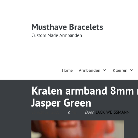
Musthave Bracelets
Custom Made Armbanden
Home
Armbanden
Kleuren
Kralen armband 8mm m
Jasper Green
15 oktober 2021
Door
JACK WEISSMANN
0