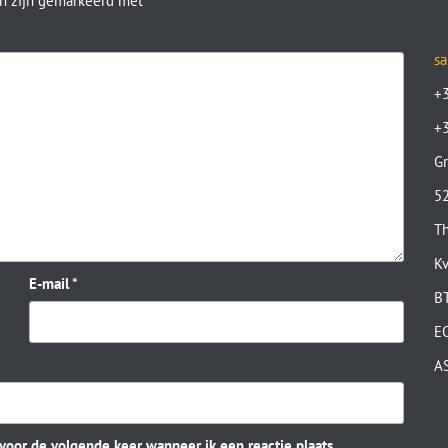
en zijn gemarkeerd met
*
sa
+
+
Gr
52
Th
K
E-mail
*
B
E
A
 voor de volgende keer wanneer ik een reactie plaats.