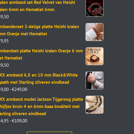
alen armband set Red Velvet van Heishi
ralen 6mm en Hematiet 6mm
89,50
mbandenset 3-delige platte Heishi kralen
mm Oranje met Hematiet
79,95
mbandset platte Heishi kralen Oranje 6 mm
et Hematiet
89,50
aXX armband 6,8 en 10 mm Black&White
aath met Sterling zilveren eindbead
59,00
-
€
249,00
XX armband model Jackson Tijgeroog platte
hijfjes bruin 4 en 6mm Aaaa kwaliteit met
erling zilveren eindbead
54,95
-
€
109,00