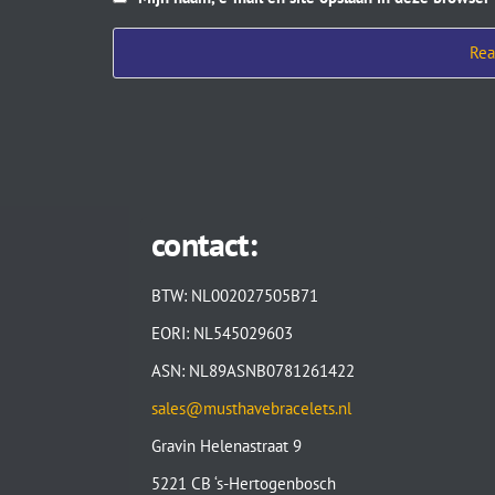
contact:
BTW: NL002027505B71
EORI: NL545029603
ASN: NL89ASNB0781261422
sales@musthavebracelets.nl
Gravin Helenastraat 9
5221 CB ‘s-Hertogenbosch