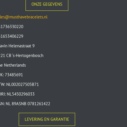
ONZE GEGEVENS
les@musthavebracelets.nl
31736330220
31653406229
avin Helenastraat 9
21 CB ‘s-Hertogenbosch
e Netherlands
vK: 73485691
TW: NL002027505B71
ORI: NL5450296033
SN: NL 89ASNB 0781261422
LEVERING EN GARANTIE