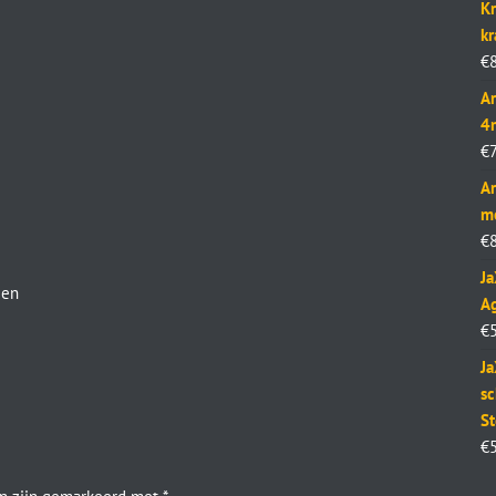
Kr
k
€
Ar
4
€
Ar
m
€
J
een
Ag
€
Ja
sc
St
€