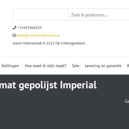
+ 31653406229
sales@musthavebracelets.nl
Gravin Helenastraat 9, 5221 CB, ‘s-Hertogenbosch
Kettingen
Hoe meet ik mijn maat?
Sale
Levering en garantie
R
at gepolijst Imperial
Ge