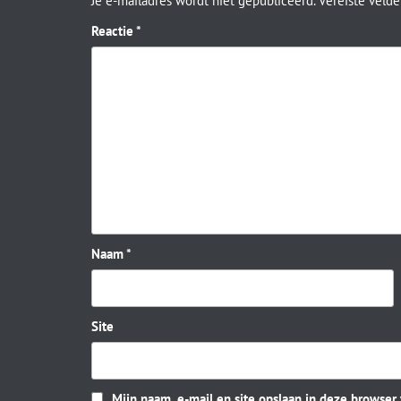
Je e-mailadres wordt niet gepubliceerd.
Vereiste veld
Reactie
*
Naam
*
Site
Mijn naam, e-mail en site opslaan in deze browser