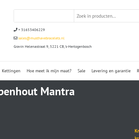
+ 31653406229
sales@musthavebracelets.nl
Gravin Helenastraat 9, 5221 CB, ‘s-Hertogenbosch
Kettingen
Hoe meet ik mijn maat?
Sale
Levering en garantie
R
benhout Mantra
Kr
k