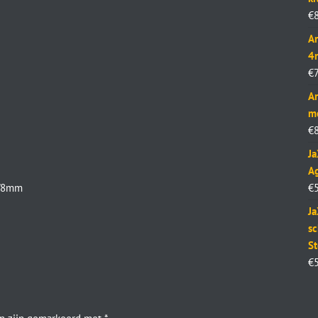
€
Ar
4
€
Ar
m
€
J
Ag
6/8mm
€
Ja
sc
d
St
€