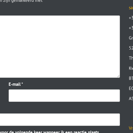
en zijn gemarkeerd met
*
sa
+
+
Gr
52
Th
K
B
E-mail
*
E
A
Vr
 voor de volgende keer wanneer ik een reactie plaats.