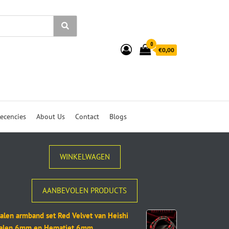
0
€0,00
ecencies
About Us
Contact
Blogs
WINKELWAGEN
AANBEVOLEN PRODUCTS
alen armband set Red Velvet van Heishi
ralen 6mm en Hematiet 6mm