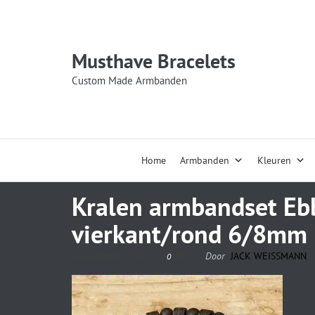
Musthave Bracelets
Custom Made Armbanden
Home
Armbanden
Kleuren
Kralen armbandset Eb
vierkant/rond 6/8mm
10 september 2022
Door
JACK WEISSMANN
0