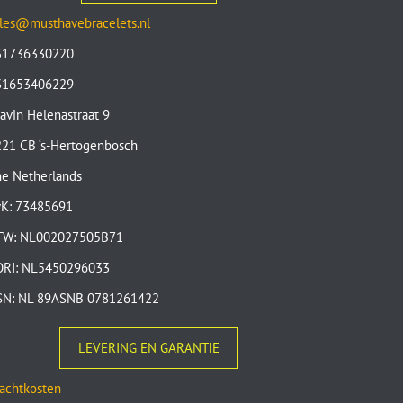
les@musthavebracelets.nl
31736330220
31653406229
avin Helenastraat 9
21 CB ‘s-Hertogenbosch
e Netherlands
vK: 73485691
TW: NL002027505B71
ORI: NL5450296033
SN: NL 89ASNB 0781261422
LEVERING EN GARANTIE
achtkosten