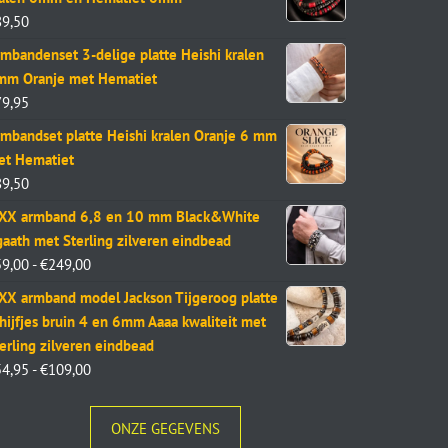
89,50
mbandenset 3-delige platte Heishi kralen
mm Oranje met Hematiet
79,95
mbandset platte Heishi kralen Oranje 6 mm
et Hematiet
89,50
aXX armband 6,8 en 10 mm Black&White
aath met Sterling zilveren eindbead
59,00
-
€
249,00
XX armband model Jackson Tijgeroog platte
hijfjes bruin 4 en 6mm Aaaa kwaliteit met
erling zilveren eindbead
54,95
-
€
109,00
ONZE GEGEVENS