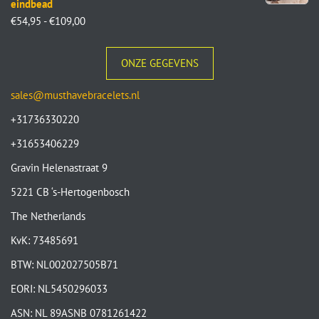
eindbead
€
54,95
-
€
109,00
ONZE GEGEVENS
sales@musthavebracelets.nl
+31736330220
+31653406229
Gravin Helenastraat 9
5221 CB ‘s-Hertogenbosch
The Netherlands
KvK: 73485691
BTW: NL002027505B71
EORI: NL5450296033
ASN: NL 89ASNB 0781261422