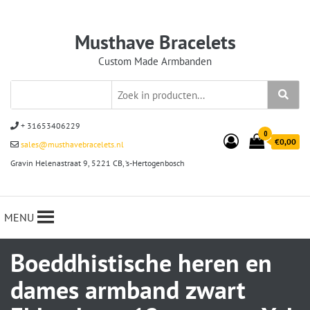
Musthave Bracelets
Custom Made Armbanden
+ 31653406229
0
€0,00
sales@musthavebracelets.nl
Gravin Helenastraat 9, 5221 CB, ‘s-Hertogenbosch
MENU
Boeddhistische heren en
dames armband zwart