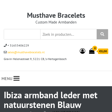
Musthave Bracelets
Custom Made Armbanden
+ 31653406229
0
€0,00
sales@musthavebracelets.nl
Gravin Helenastraat 9, 5221 CB, ‘s-Hertogenbosch
MENU
Ibiza armband leder met
natuurstenen Blauw