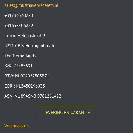
sales@musthavebracelets.nl
+31736330220
+31653406229
Gravin Helenastraat 9
5221 CB ‘s-Hertogenbosch
The Netherlands
KvK: 73485691
BTW: NL002027505B71
EORI: NL5450296033
ASN: NL 89ASNB 0781261422
LEVERING EN GARANTIE
Vrachtkosten