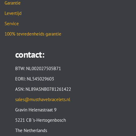
Garantie
Levertijd
Service
100% tevredenheids garantie
contact:
BTW: NL002027505B71
EORI: NL545029603
ASN: NL89ASNB0781261422
sales@musthavebracelets.nl
Gravin Helenastraat 9
5221 CB ‘s-Hertogenbosch
The Netherlands