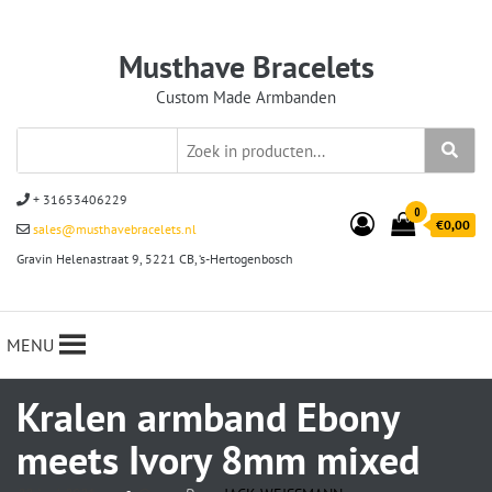
Musthave Bracelets
Custom Made Armbanden
+ 31653406229
0
€0,00
sales@musthavebracelets.nl
Gravin Helenastraat 9, 5221 CB, ‘s-Hertogenbosch
MENU
Kralen armband Ebony
meets Ivory 8mm mixed