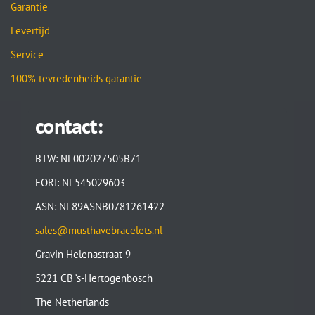
Garantie
Levertijd
Service
100% tevredenheids garantie
contact:
BTW: NL002027505B71
EORI: NL545029603
ASN: NL89ASNB0781261422
sales@musthavebracelets.nl
Gravin Helenastraat 9
5221 CB ‘s-Hertogenbosch
The Netherlands