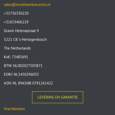
sales@musthavebracelets.nl
+31736330220
+31653406229
Gravin Helenastraat 9
5221 CB ‘s-Hertogenbosch
The Netherlands
KvK: 73485691
BTW: NL002027505B71
EORI: NL5450296033
ASN: NL 89ASNB 0781261422
LEVERING EN GARANTIE
Vrachtkosten