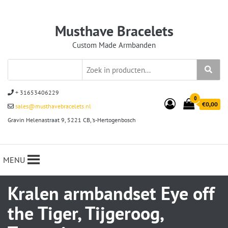
Musthave Bracelets
Custom Made Armbanden
+ 31653406229
0
€0,00
sales@musthavebracelets.nl
Gravin Helenastraat 9, 5221 CB, ‘s-Hertogenbosch
MENU
Kralen armbandset Eye off
the Tiger, Tijgeroog,