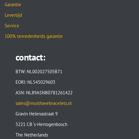
Garantie
Levertijd
Service
100% tevredenheids garantie
contact:
BTW: NL002027505B71
EORI: NL545029603
ASN: NL89ASNB0781261422
sales@musthavebracelets.nl
Gravin Helenastraat 9
5221 CB ‘s-Hertogenbosch
The Netherlands