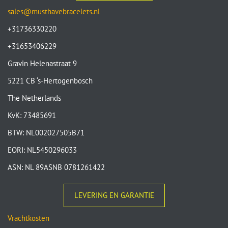
sales@musthavebracelets.nl
+31736330220
+31653406229
Gravin Helenastraat 9
5221 CB ‘s-Hertogenbosch
The Netherlands
KvK: 73485691
BTW: NL002027505B71
EORI: NL5450296033
ASN: NL 89ASNB 0781261422
LEVERING EN GARANTIE
Vrachtkosten