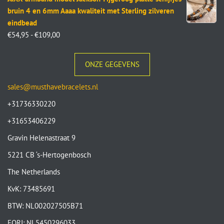
bruin 4 en 6mm Aaaa kwaliteit met Sterling zilveren
eindbead
€
54,95
-
€
109,00
ONZE GEGEVENS
sales@musthavebracelets.nl
+31736330220
+31653406229
Gravin Helenastraat 9
5221 CB ‘s-Hertogenbosch
The Netherlands
KvK: 73485691
BTW: NL002027505B71
EORI: NL5450296033