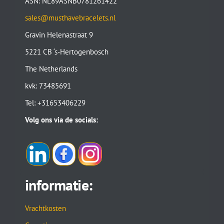
ASN: NL89ASNB0781261422
sales@musthavebracelets.nl
Gravin Helenastraat 9
5221 CB ‘s-Hertogenbosch
The Netherlands
kvk: 73485691
Tel: +31653406229
Volg ons via de socials:
informatie:
Vrachtkosten