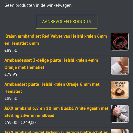
Geen producten in de winkelwagen.
AANBEVOLEN PRODUCTS
Kralen armband set Red Velvet van Heishi kralen 6mm
en Hematiet 6mm
€
89,50
Armbandenset 3-delige platte Heishi kralen 4mm
Oranje met Hematiet
€
79,95
Armbandset platte Heishi kralen Oranje 6 mm met
Hematiet
€
89,50
JaXX armband 6,8 en 10 mm Black&White Agaath met
Sterling zilveren eindbead
€
59,00
-
€
249,00
JaXX armband model Jackson Tijgeroog platte schijfjes