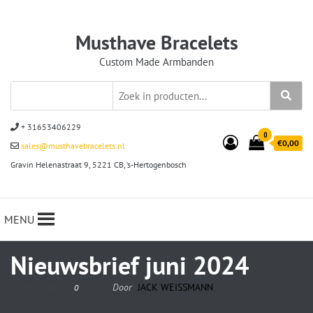
Musthave Bracelets
Custom Made Armbanden
+ 31653406229
0
€0,00
sales@musthavebracelets.nl
Gravin Helenastraat 9, 5221 CB, ‘s-Hertogenbosch
MENU
Nieuwsbrief juni 2024
1 juni 2024
Door
JACK WEISSMANN
0