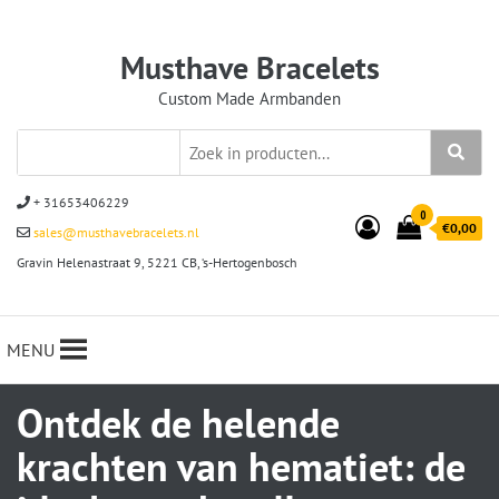
Musthave Bracelets
Custom Made Armbanden
+ 31653406229
0
€0,00
sales@musthavebracelets.nl
Gravin Helenastraat 9, 5221 CB, ‘s-Hertogenbosch
MENU
Ontdek de helende
krachten van hematiet: de