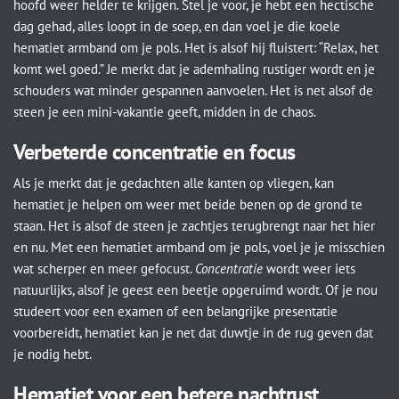
hoofd weer helder te krijgen. Stel je voor, je hebt een hectische
dag gehad, alles loopt in de soep, en dan voel je die koele
hematiet armband om je pols. Het is alsof hij fluistert: “Relax, het
komt wel goed.” Je merkt dat je ademhaling rustiger wordt en je
schouders wat minder gespannen aanvoelen. Het is net alsof de
steen je een mini-vakantie geeft, midden in de chaos.
Verbeterde concentratie en focus
Als je merkt dat je gedachten alle kanten op vliegen, kan
hematiet je helpen om weer met beide benen op de grond te
staan. Het is alsof de steen je zachtjes terugbrengt naar het hier
en nu. Met een hematiet armband om je pols, voel je je misschien
wat scherper en meer gefocust.
Concentratie
wordt weer iets
natuurlijks, alsof je geest een beetje opgeruimd wordt. Of je nou
studeert voor een examen of een belangrijke presentatie
voorbereidt, hematiet kan je net dat duwtje in de rug geven dat
je nodig hebt.
Hematiet voor een betere nachtrust