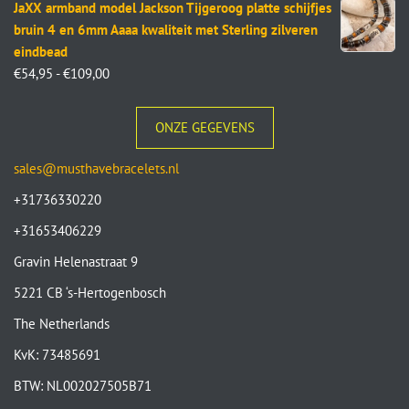
JaXX armband model Jackson Tijgeroog platte schijfjes
bruin 4 en 6mm Aaaa kwaliteit met Sterling zilveren
eindbead
€
54,95
-
€
109,00
ONZE GEGEVENS
sales@musthavebracelets.nl
+31736330220
+31653406229
Gravin Helenastraat 9
5221 CB ‘s-Hertogenbosch
The Netherlands
KvK: 73485691
BTW: NL002027505B71