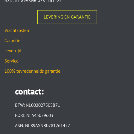
ASN: NL 89ASNB 0781261422
LEVERING EN GARANTIE
Vrachtkosten
Garantie
Levertijd
Service
100% tevredenheids garantie
contact:
BTW: NL002027505B71
EORI: NL545029603
ASN: NL89ASNB0781261422