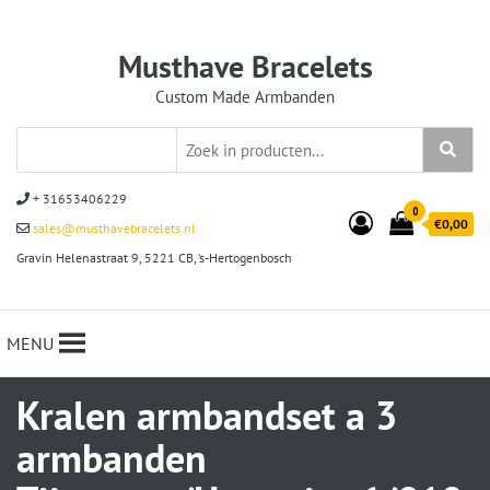
Musthave Bracelets
Custom Made Armbanden
+ 31653406229
0
€0,00
sales@musthavebracelets.nl
Gravin Helenastraat 9, 5221 CB, ‘s-Hertogenbosch
MENU
Kralen armbandset a 3
armbanden