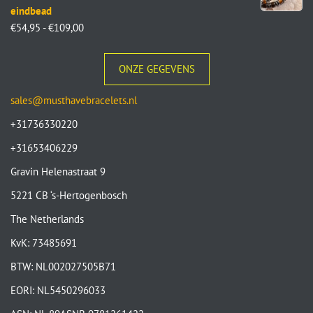
eindbead
€
54,95
-
€
109,00
ONZE GEGEVENS
sales@musthavebracelets.nl
+31736330220
+31653406229
Gravin Helenastraat 9
5221 CB ‘s-Hertogenbosch
The Netherlands
KvK: 73485691
BTW: NL002027505B71
EORI: NL5450296033