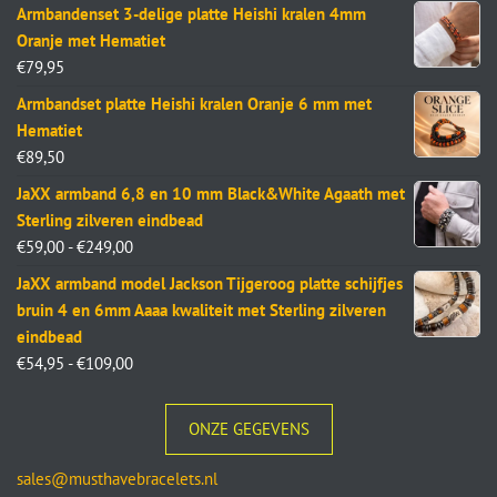
Armbandenset 3-delige platte Heishi kralen 4mm
Oranje met Hematiet
€
79,95
Armbandset platte Heishi kralen Oranje 6 mm met
Hematiet
€
89,50
JaXX armband 6,8 en 10 mm Black&White Agaath met
Sterling zilveren eindbead
€
59,00
-
€
249,00
JaXX armband model Jackson Tijgeroog platte schijfjes
bruin 4 en 6mm Aaaa kwaliteit met Sterling zilveren
eindbead
€
54,95
-
€
109,00
ONZE GEGEVENS
sales@musthavebracelets.nl