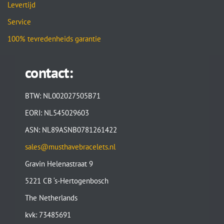
Levertijd
Service
100% tevredenheids garantie
contact:
BTW: NL002027505B71
EORI: NL545029603
ASN: NL89ASNB0781261422
sales@musthavebracelets.nl
Gravin Helenastraat 9
5221 CB ‘s-Hertogenbosch
The Netherlands
kvk: 73485691