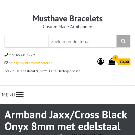
Musthave Bracelets
Custom Made Armbanden
+ 31653406229
0
€0,00
sales@musthavebracelets.nl
Gravin Helenastraat 9, 5221 CB, ‘s-Hertogenbosch
MENU
Armband Jaxx/Cross Black
Onyx 8mm met edelstaal