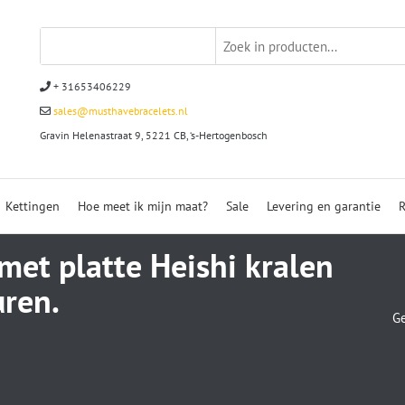
+ 31653406229
sales@musthavebracelets.nl
Gravin Helenastraat 9, 5221 CB, ‘s-Hertogenbosch
Kettingen
Hoe meet ik mijn maat?
Sale
Levering en garantie
R
t platte Heishi kralen
uren.
Ge