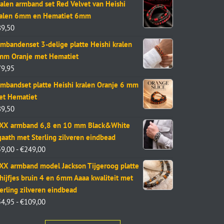
alen armband set Red Velvet van Heishi
ralen 6mm en Hematiet 6mm
89,50
mbandenset 3-delige platte Heishi kralen
mm Oranje met Hematiet
79,95
mbandset platte Heishi kralen Oranje 6 mm
et Hematiet
89,50
aXX armband 6,8 en 10 mm Black&White
aath met Sterling zilveren eindbead
59,00
-
€
249,00
XX armband model Jackson Tijgeroog platte
hijfjes bruin 4 en 6mm Aaaa kwaliteit met
erling zilveren eindbead
54,95
-
€
109,00