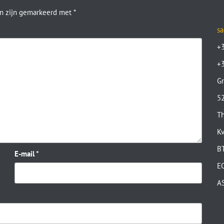
en zijn gemarkeerd met
*
sa
+
+
Gr
52
Th
K
B
E-mail
*
E
A