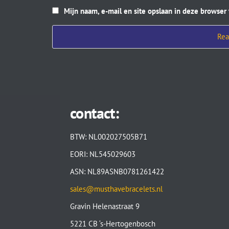
Mijn naam, e-mail en site opslaan in deze browser
contact:
BTW: NL002027505B71
EORI: NL545029603
ASN: NL89ASNB0781261422
sales@musthavebracelets.nl
Gravin Helenastraat 9
5221 CB ‘s-Hertogenbosch