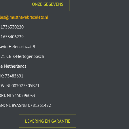
ONZE GEGEVENS
les@musthavebracelets.nl
31736330220
31653406229
avin Helenastraat 9
21 CB ‘s-Hertogenbosch
e Netherlands
vK: 73485691
TW: NL002027505B71
ORI: NL5450296033
SN: NL 89ASNB 0781261422
LEVERING EN GARANTIE