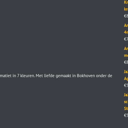
Kr
k
€
Ar
4
€
Ar
m
€
J
tiet in 7 kleuren. Met liefde gemaakt in Bokhoven onder de
Ag
€
Ja
sc
St
€