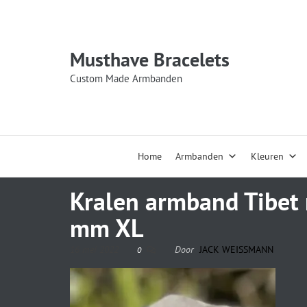
Musthave Bracelets
Custom Made Armbanden
Home
Armbanden
Kleuren
Kralen armband Tibet 
mm XL
16 mei 2022
Door
JACK WEISSMANN
0