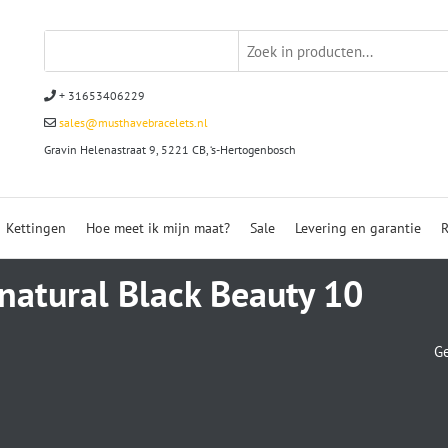
+ 31653406229
sales@musthavebracelets.nl
Gravin Helenastraat 9, 5221 CB, ‘s-Hertogenbosch
Kettingen
Hoe meet ik mijn maat?
Sale
Levering en garantie
R
natural Black Beauty 10
Ge