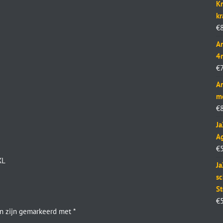
Kr
k
€
Ar
4
€
Ar
m
€
J
Ag
€
XL
Ja
sc
St
€
en zijn gemarkeerd met
*