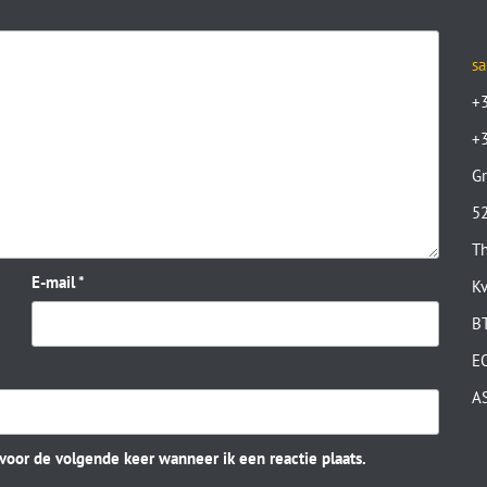
sa
+
+
Gr
52
Th
E-mail
*
K
B
E
A
 voor de volgende keer wanneer ik een reactie plaats.