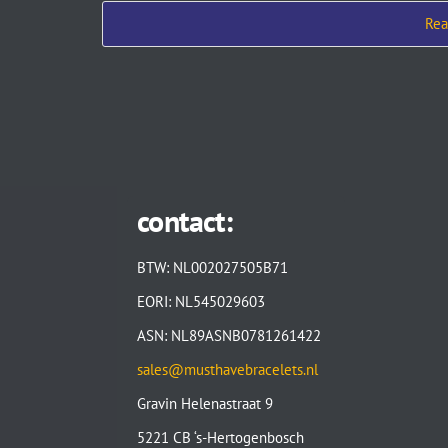
contact:
BTW: NL002027505B71
EORI: NL545029603
ASN: NL89ASNB0781261422
sales@musthavebracelets.nl
Gravin Helenastraat 9
5221 CB ‘s-Hertogenbosch