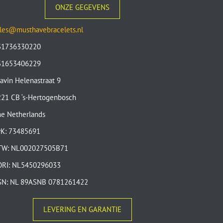
ONZE GEGEVENS
les@musthavebracelets.nl
31736330220
31653406229
avin Helenastraat 9
21 CB ‘s-Hertogenbosch
e Netherlands
vK: 73485691
TW: NL002027505B71
ORI: NL5450296033
SN: NL 89ASNB 0781261422
LEVERING EN GARANTIE