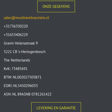
ONZE GEGEVENS
sales@musthavebracelets.nl
+31736330220
+31653406229
Gravin Helenastraat 9
5221 CB ‘s-Hertogenbosch
The Netherlands
KvK: 73485691
BTW: NL002027505B71
EORI: NL5450296033
ASN: NL 89ASNB 0781261422
LEVERING EN GARANTIE