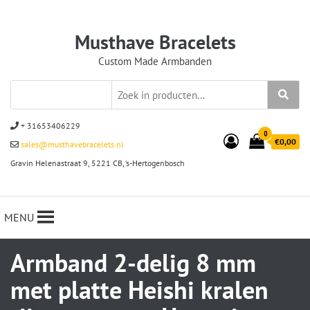
Musthave Bracelets
Custom Made Armbanden
+ 31653406229
0
€0,00
sales@musthavebracelets.nl
Gravin Helenastraat 9, 5221 CB, ‘s-Hertogenbosch
MENU
Armband 2-delig 8 mm
met platte Heishi kralen