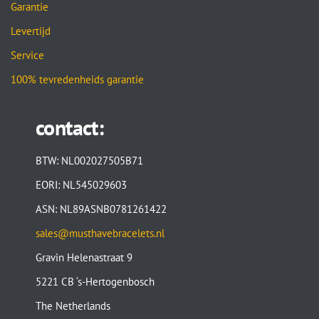
Garantie
Levertijd
Service
100% tevredenheids garantie
contact:
BTW: NL002027505B71
EORI: NL545029603
ASN: NL89ASNB0781261422
sales@musthavebracelets.nl
Gravin Helenastraat 9
5221 CB ‘s-Hertogenbosch
The Netherlands