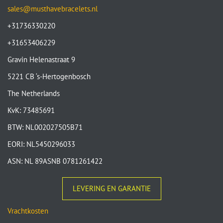
sales@musthavebracelets.nl
+31736330220
+31653406229
Gravin Helenastraat 9
5221 CB ‘s-Hertogenbosch
The Netherlands
KvK: 73485691
BTW: NL002027505B71
EORI: NL5450296033
ASN: NL 89ASNB 0781261422
LEVERING EN GARANTIE
Vrachtkosten