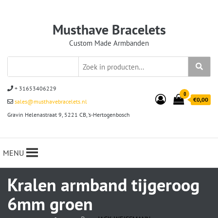
Musthave Bracelets
Custom Made Armbanden
+ 31653406229
0
€0,00
sales@musthavebracelets.nl
Gravin Helenastraat 9, 5221 CB, ‘s-Hertogenbosch
MENU
Kralen armband tijgeroog
6mm groen