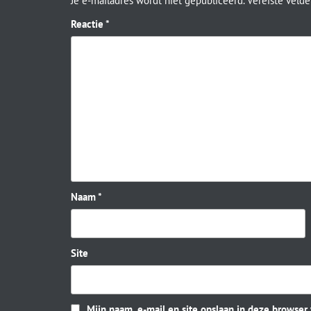
Je e-mailadres wordt niet gepubliceerd.
Vereiste veld
Reactie
*
Naam
*
Site
Mijn naam, e-mail en site opslaan in deze browser