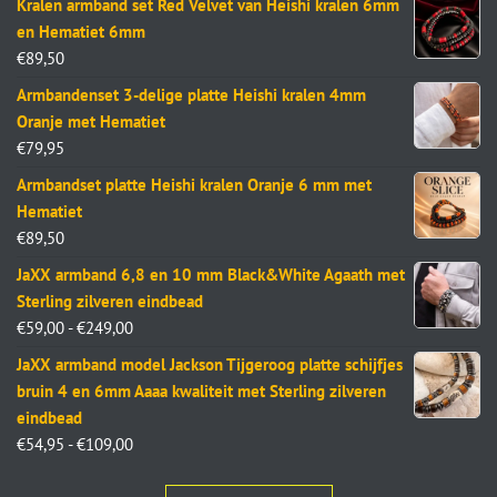
Kralen armband set Red Velvet van Heishi kralen 6mm
en Hematiet 6mm
€
89,50
Armbandenset 3-delige platte Heishi kralen 4mm
Oranje met Hematiet
€
79,95
Armbandset platte Heishi kralen Oranje 6 mm met
Hematiet
€
89,50
JaXX armband 6,8 en 10 mm Black&White Agaath met
Sterling zilveren eindbead
€
59,00
-
€
249,00
JaXX armband model Jackson Tijgeroog platte schijfjes
bruin 4 en 6mm Aaaa kwaliteit met Sterling zilveren
eindbead
€
54,95
-
€
109,00