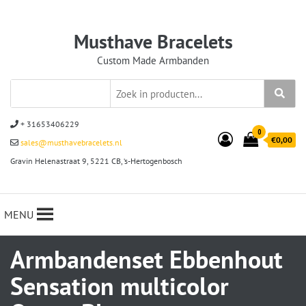
Musthave Bracelets
Custom Made Armbanden
+ 31653406229
0
€0,00
sales@musthavebracelets.nl
Gravin Helenastraat 9, 5221 CB, ‘s-Hertogenbosch
MENU
Armbandenset Ebbenhout
Sensation multicolor