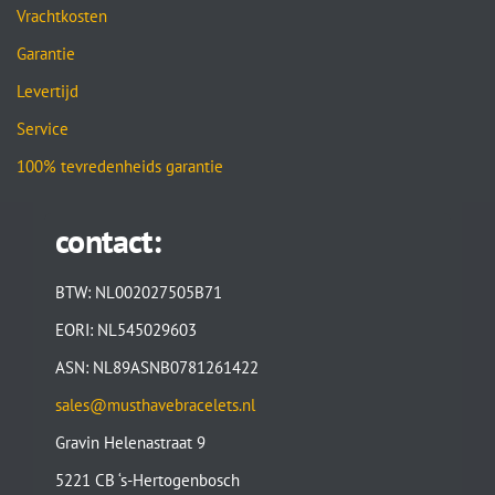
Vrachtkosten
Garantie
Levertijd
Service
100% tevredenheids garantie
contact:
BTW: NL002027505B71
EORI: NL545029603
ASN: NL89ASNB0781261422
sales@musthavebracelets.nl
Gravin Helenastraat 9
5221 CB ‘s-Hertogenbosch