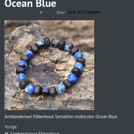
Ocean Blue
24 oktober 2022
Door
JACK WEISSMANN
0
Armbandenset Ebbenhout Sensation multicolor Ocean Blue
Vorige
Armbandenset Ebbenhout