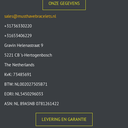
ONZE GEGEVENS
sales@musthavebracelets.nl
+31736330220
+31653406229
Gravin Helenastraat 9
5221 CB ‘s-Hertogenbosch
The Netherlands
KvK: 73485691
BTW: NL002027505B71
EORI: NL5450296033
ASN: NL 89ASNB 0781261422
LEVERING EN GARANTIE