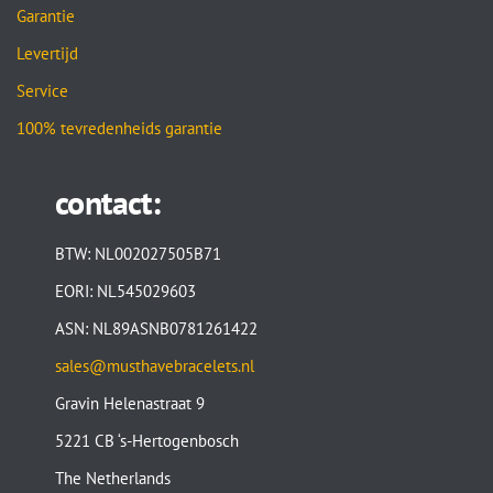
Garantie
Levertijd
Service
100% tevredenheids garantie
contact:
BTW: NL002027505B71
EORI: NL545029603
ASN: NL89ASNB0781261422
sales@musthavebracelets.nl
Gravin Helenastraat 9
5221 CB ‘s-Hertogenbosch
The Netherlands