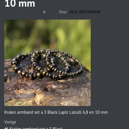
10 mm
26 september 2021
Door
JACK WEISSMANN
0
Kralen armband set a 3 Black Lapiz Lazulli 6,8 en 10 mm
Vorige
Kralen armband set a 3 Black