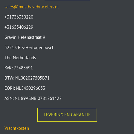
sales@musthavebracelets.nl
+31736330220
+31653406229
Gravin Helenastraat 9
5221 CB ‘s-Hertogenbosch
The Netherlands
KvK: 73485691
BTW: NL002027505B71
EORI: NL5450296033
ASN: NL 89ASNB 0781261422
LEVERING EN GARANTIE
Vrachtkosten