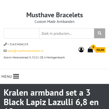
Musthave Bracelets
Custom Made Armbanden
+ 31653406229
0
€0,00
sales@musthavebracelets.nl
Gravin Helenastraat 9, 5221 CB, ‘s-Hertogenbosch
MENU
Kralen armband set a 3
Black Lapiz Lazulli 6,8 en