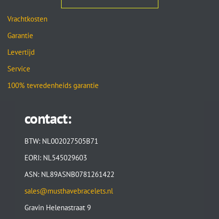
Vrachtkosten
Garantie
Levertijd
Service
100% tevredenheids garantie
contact:
BTW: NL002027505B71
EORI: NL545029603
ASN: NL89ASNB0781261422
sales@musthavebracelets.nl
Gravin Helenastraat 9