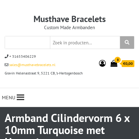
Musthave Bracelets
Custom Made Armbanden
+ 31653406229
0
€0,00
sales@musthavebracelets.nl
Gravin Helenastraat 9, 5221 CB, ‘s-Hertogenbosch
MENU
Armband Cilindervorm 6 x
10mm Turquoise met