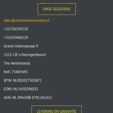
ONZE GEGEVENS
sales@musthavebracelets.nl
+31736330220
+31653406229
Gravin Helenastraat 9
5221 CB ‘s-Hertogenbosch
The Netherlands
KvK: 73485691
BTW: NL002027505B71
EORI: NL5450296033
ASN: NL 89ASNB 0781261422
LEVERING EN GARANTIE