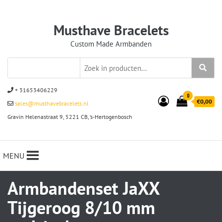
Musthave Bracelets
Custom Made Armbanden
+ 31653406229
0
€0,00
sales@musthavebracelets.nl
Gravin Helenastraat 9, 5221 CB, ‘s-Hertogenbosch
MENU
Armbandenset JaXX
Tijgeroog 8/10 mm