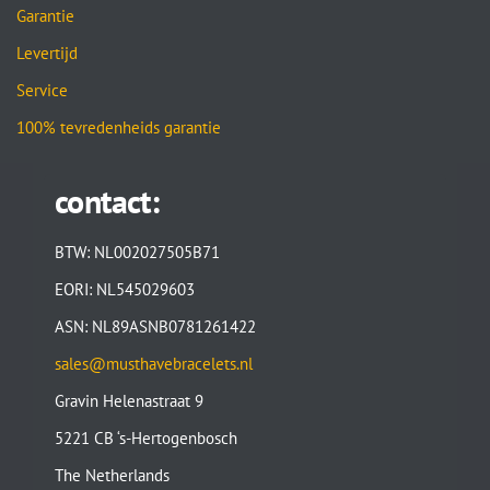
Garantie
Levertijd
Service
100% tevredenheids garantie
contact:
BTW: NL002027505B71
EORI: NL545029603
ASN: NL89ASNB0781261422
sales@musthavebracelets.nl
Gravin Helenastraat 9
5221 CB ‘s-Hertogenbosch
The Netherlands