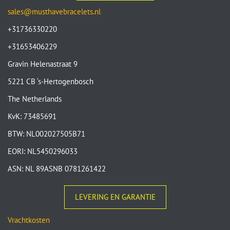
sales@musthavebracelets.nl
+31736330220
+31653406229
Gravin Helenastraat 9
5221 CB ‘s-Hertogenbosch
The Netherlands
KvK: 73485691
BTW: NL002027505B71
EORI: NL5450296033
ASN: NL 89ASNB 0781261422
LEVERING EN GARANTIE
Vrachtkosten