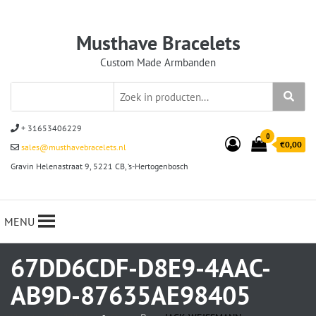
Musthave Bracelets
Custom Made Armbanden
+ 31653406229
0
€0,00
sales@musthavebracelets.nl
Gravin Helenastraat 9, 5221 CB, ‘s-Hertogenbosch
MENU
67DD6CDF-D8E9-4AAC-
AB9D-87635AE98405