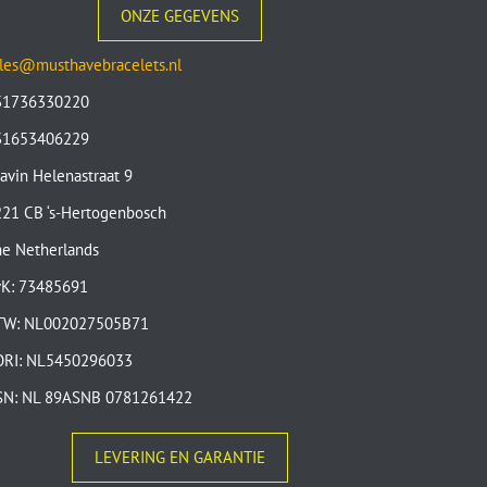
ONZE GEGEVENS
les@musthavebracelets.nl
31736330220
31653406229
avin Helenastraat 9
21 CB ‘s-Hertogenbosch
e Netherlands
vK: 73485691
TW: NL002027505B71
ORI: NL5450296033
SN: NL 89ASNB 0781261422
LEVERING EN GARANTIE