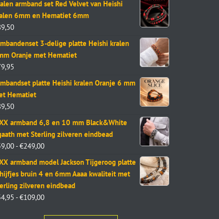
alen armband set Red Velvet van Heishi
ralen 6mm en Hematiet 6mm
89,50
mbandenset 3-delige platte Heishi kralen
mm Oranje met Hematiet
79,95
mbandset platte Heishi kralen Oranje 6 mm
et Hematiet
89,50
aXX armband 6,8 en 10 mm Black&White
aath met Sterling zilveren eindbead
59,00
-
€
249,00
XX armband model Jackson Tijgeroog platte
hijfjes bruin 4 en 6mm Aaaa kwaliteit met
erling zilveren eindbead
54,95
-
€
109,00