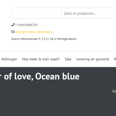
+ 31653406229
sales@musthavebracelets.nl
Gravin Helenastraat 9, 5221 CB, ‘s-Hertogenbosch
Kettingen
Hoe meet ik mijn maat?
Sale
Levering en garantie
R
 of love, Ocean blue
Ge