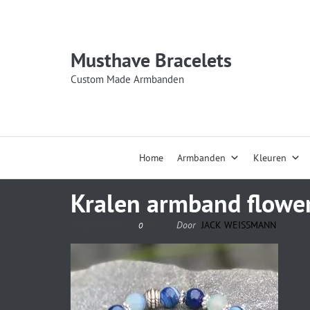
Musthave Bracelets
Custom Made Armbanden
Home
Armbanden
Kleuren
Kralen armband flower
29 juni 2021
Door
JACK WEISSMANN
0