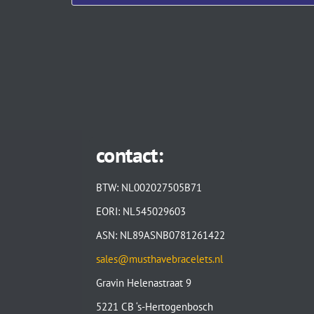
contact:
BTW: NL002027505B71
EORI: NL545029603
ASN: NL89ASNB0781261422
sales@musthavebracelets.nl
Gravin Helenastraat 9
5221 CB ‘s-Hertogenbosch