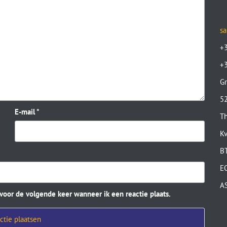
sa
+
+
Gr
52
E-mail
*
Th
K
B
E
A
 voor de volgende keer wanneer ik een reactie plaats.