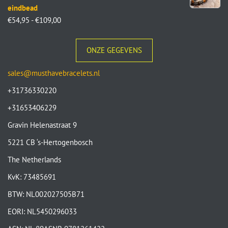
eindbead
€
54,95
-
€
109,00
ONZE GEGEVENS
sales@musthavebracelets.nl
+31736330220
+31653406229
Gravin Helenastraat 9
5221 CB ‘s-Hertogenbosch
The Netherlands
KvK: 73485691
BTW: NL002027505B71
EORI: NL5450296033