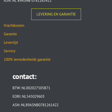
ASN: NL 89ASNB 0781261422
LEVERING EN GARANTIE
Vrachtkosten
Garantie
Levertijd
Service
100% tevredenheids garantie
contact:
BTW: NL002027505B71
EORI: NL545029603
ASN: NL89ASNB0781261422