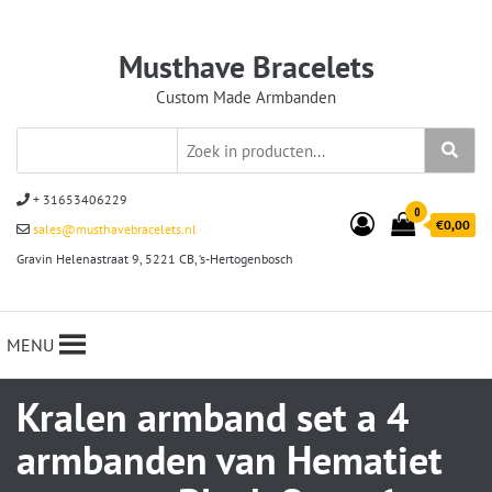
Musthave Bracelets
Custom Made Armbanden
+ 31653406229
0
€0,00
sales@musthavebracelets.nl
Gravin Helenastraat 9, 5221 CB, ‘s-Hertogenbosch
MENU
Kralen armband set a 4
armbanden van Hematiet