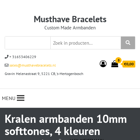
Musthave Bracelets
Custom Made Armbanden
+ 31653406229
0
€0,00
sales@musthavebracelets.nl
Gravin Helenastraat 9, 5221 CB, ‘s-Hertogenbosch
MENU
Kralen armbanden 10mm
softtones, 4 kleuren