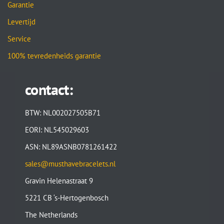
Garantie
Levertijd
Service
100% tevredenheids garantie
contact:
BTW: NL002027505B71
EORI: NL545029603
ASN: NL89ASNB0781261422
sales@musthavebracelets.nl
Gravin Helenastraat 9
5221 CB ‘s-Hertogenbosch
The Netherlands