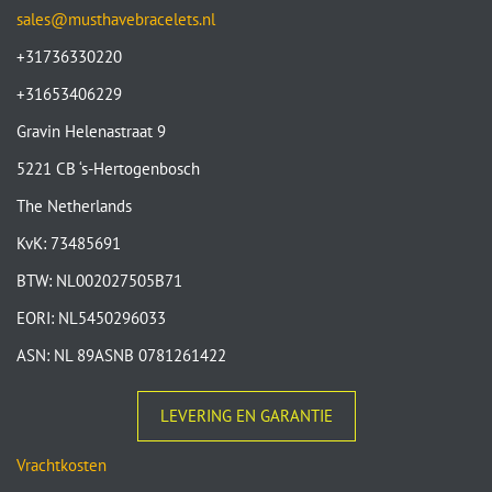
sales@musthavebracelets.nl
+31736330220
+31653406229
Gravin Helenastraat 9
5221 CB ‘s-Hertogenbosch
The Netherlands
KvK: 73485691
BTW: NL002027505B71
EORI: NL5450296033
ASN: NL 89ASNB 0781261422
LEVERING EN GARANTIE
Vrachtkosten