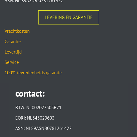
ASN: NL 89ASNB 0781261422
LEVERING EN GARANTIE
Vrachtkosten
Garantie
Levertijd
Service
100% tevredenheids garantie
contact:
BTW: NL002027505B71
EORI: NL545029603
ASN: NL89ASNB0781261422