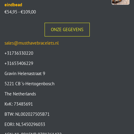
eindbead
€
54,95
-
€
109,00
ONZE GEGEVENS
sales@musthavebracelets.nl
+31736330220
+31653406229
Gravin Helenastraat 9
5221 CB ‘s-Hertogenbosch
The Netherlands
KvK: 73485691
BTW: NL002027505B71
EORI: NL5450296033