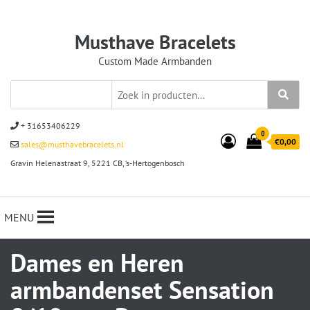
Musthave Bracelets
Custom Made Armbanden
+ 31653406229
0
€0,00
sales@musthavebracelets.nl
Gravin Helenastraat 9, 5221 CB, ‘s-Hertogenbosch
MENU
Dames en Heren
armbandenset Sensation