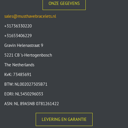
ONZE GEGEVENS
sales@musthavebracelets.nl
+31736330220
+31653406229
Gravin Helenastraat 9
5221 CB ‘s-Hertogenbosch
The Netherlands
KvK: 73485691
BTW: NL002027505B71
EORI: NL5450296033
ASN: NL 89ASNB 0781261422
LEVERING EN GARANTIE