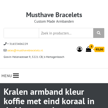
Musthave Bracelets
Custom Made Armbanden
+ 31653406229
0
€0,00
sales@musthavebracelets.nl
Gravin Helenastraat 9, 5221 CB, ‘s-Hertogenbosch
MENU
Kralen armband kleur
koffie met eind koraal in