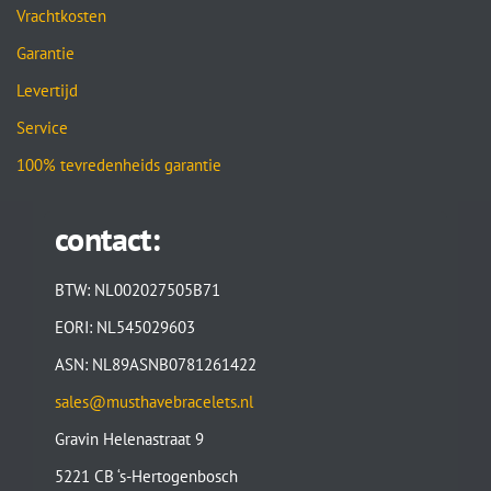
Vrachtkosten
Garantie
Levertijd
Service
100% tevredenheids garantie
contact:
BTW: NL002027505B71
EORI: NL545029603
ASN: NL89ASNB0781261422
sales@musthavebracelets.nl
Gravin Helenastraat 9
5221 CB ‘s-Hertogenbosch