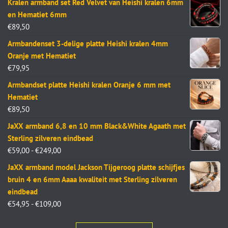
Kralen armband set Red Velvet van Heishi kralen 6mm
en Hematiet 6mm
€
89,50
Armbandenset 3-delige platte Heishi kralen 4mm
Oranje met Hematiet
€
79,95
Armbandset platte Heishi kralen Oranje 6 mm met
Hematiet
€
89,50
JaXX armband 6,8 en 10 mm Black&White Agaath met
Sterling zilveren eindbead
€
59,00
-
€
249,00
JaXX armband model Jackson Tijgeroog platte schijfjes
bruin 4 en 6mm Aaaa kwaliteit met Sterling zilveren
eindbead
€
54,95
-
€
109,00