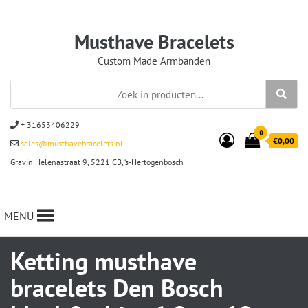
Musthave Bracelets
Custom Made Armbanden
+ 31653406229
0
€0,00
sales@musthavebracelets.nl
Gravin Helenastraat 9, 5221 CB, ‘s-Hertogenbosch
MENU
Ketting musthave
bracelets Den Bosch