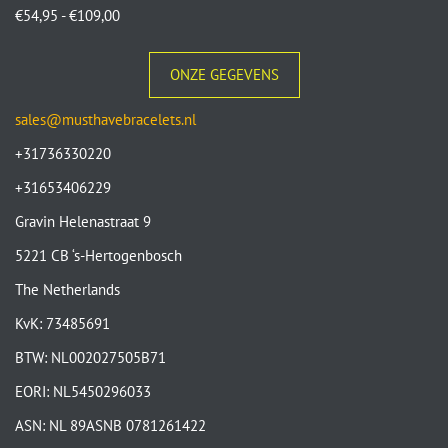
€
54,95
-
€
109,00
ONZE GEGEVENS
sales@musthavebracelets.nl
+31736330220
+31653406229
Gravin Helenastraat 9
5221 CB ‘s-Hertogenbosch
The Netherlands
KvK: 73485691
BTW: NL002027505B71
EORI: NL5450296033
ASN: NL 89ASNB 0781261422