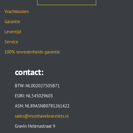
Vrachtkosten
Garantie
Levertijd
Service
100% tevredenheids garantie
contact:
BTW: NL002027505B71
EORI: NL545029603
ASN: NL89ASNB0781261422
sales@musthavebracelets.nl
Gravin Helenastraat 9