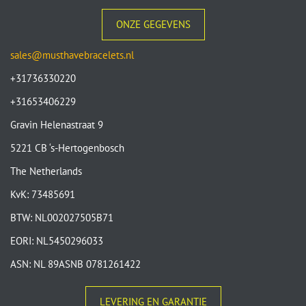
ONZE GEGEVENS
sales@musthavebracelets.nl
+31736330220
+31653406229
Gravin Helenastraat 9
5221 CB ‘s-Hertogenbosch
The Netherlands
KvK: 73485691
BTW: NL002027505B71
EORI: NL5450296033
ASN: NL 89ASNB 0781261422
LEVERING EN GARANTIE