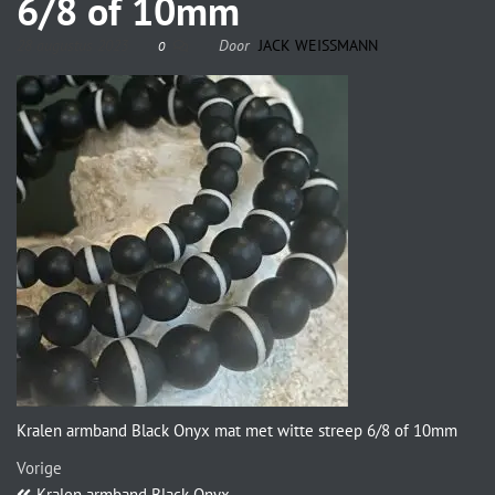
6/8 of 10mm
28 augustus 2023
Door
JACK WEISSMANN
0
Kralen armband Black Onyx mat met witte streep 6/8 of 10mm
Vorige
Kralen armband Black Onyx