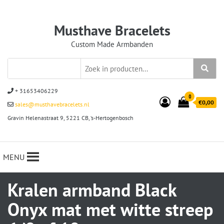
Musthave Bracelets
Custom Made Armbanden
+ 31653406229
0
€0,00
sales@musthavebracelets.nl
Gravin Helenastraat 9, 5221 CB, ‘s-Hertogenbosch
MENU
Kralen armband Black
Onyx mat met witte streep