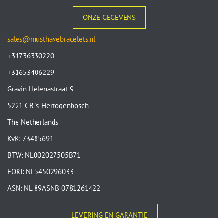
ONZE GEGEVENS
sales@musthavebracelets.nl
+31736330220
+31653406229
Gravin Helenastraat 9
5221 CB ‘s-Hertogenbosch
The Netherlands
KvK: 73485691
BTW: NL002027505B71
EORI: NL5450296033
ASN: NL 89ASNB 0781261422
LEVERING EN GARANTIE