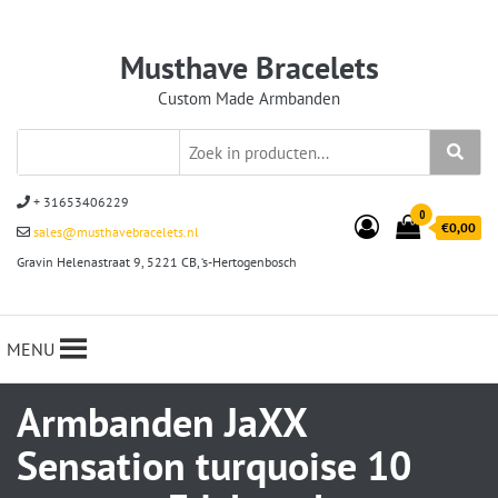
Musthave Bracelets
Custom Made Armbanden
+ 31653406229
0
€0,00
sales@musthavebracelets.nl
Gravin Helenastraat 9, 5221 CB, ‘s-Hertogenbosch
MENU
Armbanden JaXX
Sensation turquoise 10