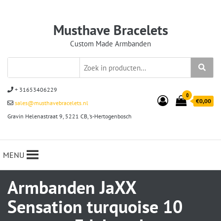
Musthave Bracelets
Custom Made Armbanden
+ 31653406229
0
€0,00
sales@musthavebracelets.nl
Gravin Helenastraat 9, 5221 CB, ‘s-Hertogenbosch
MENU
Armbanden JaXX
Sensation turquoise 10