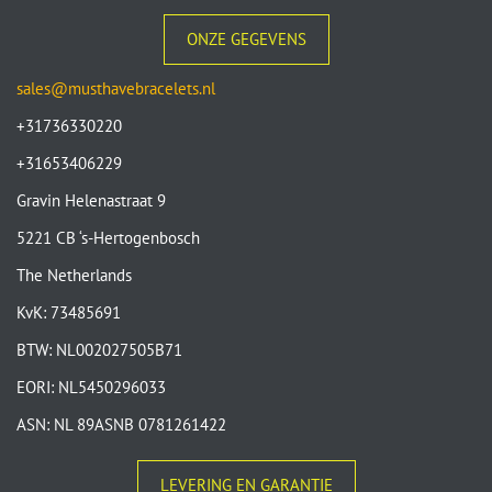
ONZE GEGEVENS
sales@musthavebracelets.nl
+31736330220
+31653406229
Gravin Helenastraat 9
5221 CB ‘s-Hertogenbosch
The Netherlands
KvK: 73485691
BTW: NL002027505B71
EORI: NL5450296033
ASN: NL 89ASNB 0781261422
LEVERING EN GARANTIE