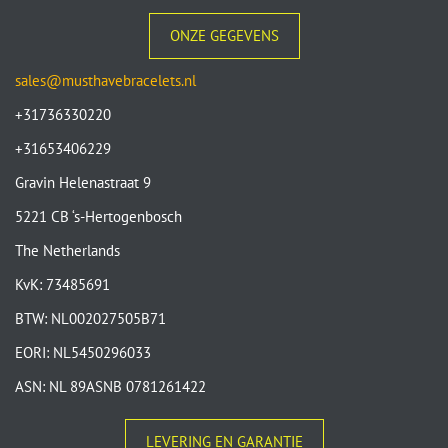
ONZE GEGEVENS
sales@musthavebracelets.nl
+31736330220
+31653406229
Gravin Helenastraat 9
5221 CB ‘s-Hertogenbosch
The Netherlands
KvK: 73485691
BTW: NL002027505B71
EORI: NL5450296033
ASN: NL 89ASNB 0781261422
LEVERING EN GARANTIE