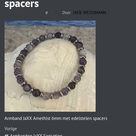
spacers
13 september 2023
Door
JACK WEISSMANN
0
Armband JaXX Amethist 6mm met edelstelen spacers
Vorige
Armbanden JaXX Sensation