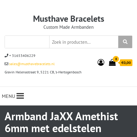
Musthave Bracelets
Custom Made Armbanden
+ 31653406229
0
€0,00
sales@musthavebracelets.nl
Gravin Helenastraat 9, 5221 CB, ‘s-Hertogenbosch
MENU
Armband JaXX Amethist
6mm met edelstelen