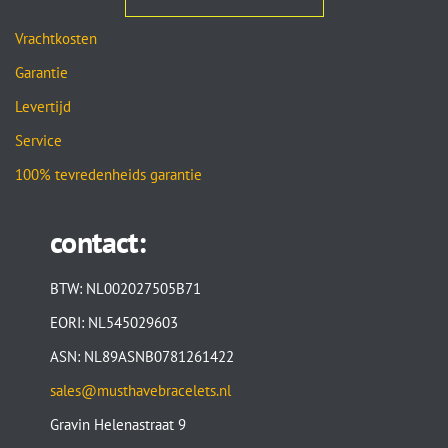
Vrachtkosten
Garantie
Levertijd
Service
100% tevredenheids garantie
contact:
BTW: NL002027505B71
EORI: NL545029603
ASN: NL89ASNB0781261422
sales@musthavebracelets.nl
Gravin Helenastraat 9