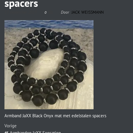
spacers
13 september 2023
Door
JACK WEISSMANN
0
Armband JaXX Black Onyx mat met edelstalen spacers
Vorige
Armbanden JaXX Sensation