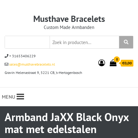
Musthave Bracelets
Custom Made Armbanden
+ 31653406229
0
€0,00
sales@musthavebracelets.nl
Gravin Helenastraat 9, 5221 CB, ‘s-Hertogenbosch
MENU
Armband JaXX Black Onyx
mat met edelstalen