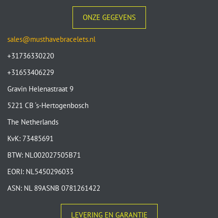
ONZE GEGEVENS
sales@musthavebracelets.nl
+31736330220
+31653406229
Gravin Helenastraat 9
5221 CB ‘s-Hertogenbosch
The Netherlands
KvK: 73485691
BTW: NL002027505B71
EORI: NL5450296033
ASN: NL 89ASNB 0781261422
LEVERING EN GARANTIE