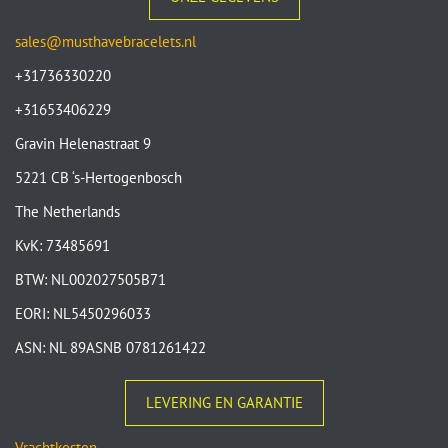
sales@musthavebracelets.nl
+31736330220
+31653406229
Gravin Helenastraat 9
5221 CB ‘s-Hertogenbosch
The Netherlands
KvK: 73485691
BTW: NL002027505B71
EORI: NL5450296033
ASN: NL 89ASNB 0781261422
LEVERING EN GARANTIE
Vrachtkosten