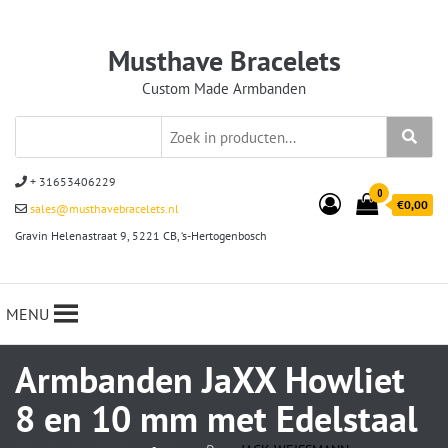
Musthave Bracelets
Custom Made Armbanden
+ 31653406229
0
€0,00
sales@musthavebracelets.nl
Gravin Helenastraat 9, 5221 CB, ‘s-Hertogenbosch
MENU
Armbanden JaXX Howliet
8 en 10 mm met Edelstaal