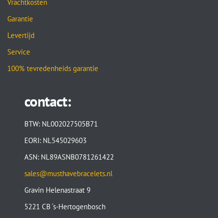
Vrachtkosten
Garantie
Levertijd
Service
100% tevredenheids garantie
contact:
BTW: NL002027505B71
EORI: NL545029603
ASN: NL89ASNB0781261422
sales@musthavebracelets.nl
Gravin Helenastraat 9
5221 CB ‘s-Hertogenbosch