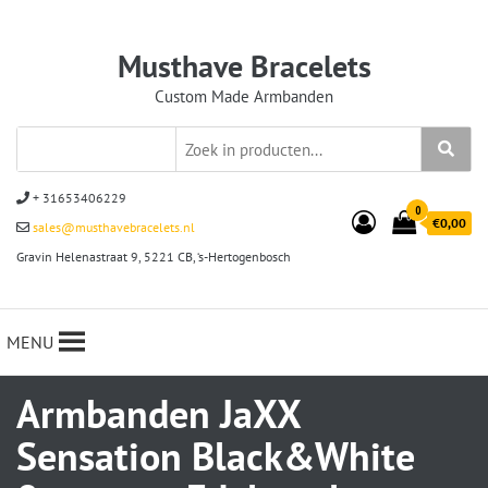
Musthave Bracelets
Custom Made Armbanden
+ 31653406229
0
€0,00
sales@musthavebracelets.nl
Gravin Helenastraat 9, 5221 CB, ‘s-Hertogenbosch
MENU
Armbanden JaXX
Sensation Black&White