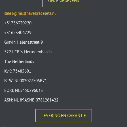
ONZE GEGEVENS
sales@musthavebracelets.nl
+31736330220
+31653406229
Gravin Helenastraat 9
5221 CB ‘s-Hertogenbosch
The Netherlands
KvK: 73485691
BTW: NL002027505B71
EORI: NL5450296033
ASN: NL 89ASNB 0781261422
LEVERING EN GARANTIE