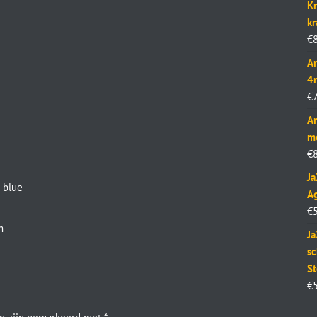
Kr
k
€
Ar
4
€
Ar
m
€
J
 blue
Ag
€
m
Ja
sc
St
€