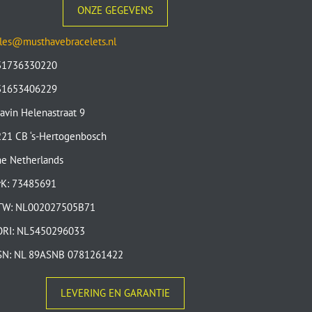
ONZE GEGEVENS
les@musthavebracelets.nl
31736330220
31653406229
avin Helenastraat 9
21 CB ‘s-Hertogenbosch
e Netherlands
vK: 73485691
TW: NL002027505B71
ORI: NL5450296033
SN: NL 89ASNB 0781261422
LEVERING EN GARANTIE