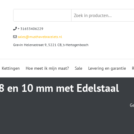
+ 31653406229
sales@musthavebracelets.nl
Gravin Helenastraat 9, 5221 CB, ‘s-Hertogenbosch
Kettingen
Hoe meet ik mijn maat?
Sale
Levering en garantie
R
 8 en 10 mm met Edelstaal
Ge