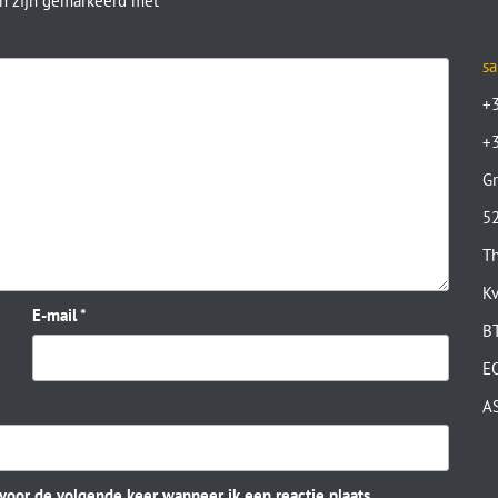
en zijn gemarkeerd met
*
sa
+
+
Gr
52
Th
K
E-mail
*
B
E
A
 voor de volgende keer wanneer ik een reactie plaats.