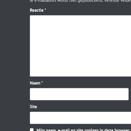
Je e-mailadres wordt niet gepubliceerd.
Vereiste veld
Reactie
*
Naam
*
Site
Mijn naam, e-mail en site opslaan in deze browser