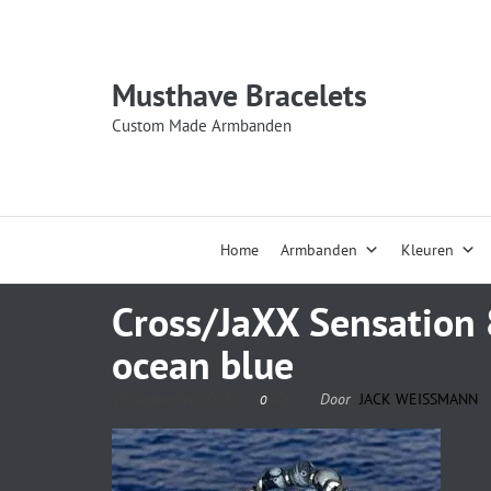
Musthave Bracelets
Custom Made Armbanden
Home
Armbanden
Kleuren
Cross/JaXX Sensation
ocean blue
20 september 2023
Door
JACK WEISSMANN
0