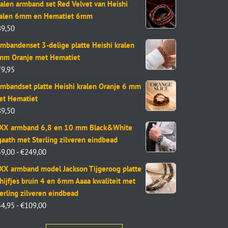
alen armband set Red Velvet van Heishi
ralen 6mm en Hematiet 6mm
89,50
mbandenset 3-delige platte Heishi kralen
mm Oranje met Hematiet
79,95
mbandset platte Heishi kralen Oranje 6 mm
et Hematiet
89,50
aXX armband 6,8 en 10 mm Black&White
aath met Sterling zilveren eindbead
59,00
-
€
249,00
XX armband model Jackson Tijgeroog platte
hijfjes bruin 4 en 6mm Aaaa kwaliteit met
erling zilveren eindbead
54,95
-
€
109,00