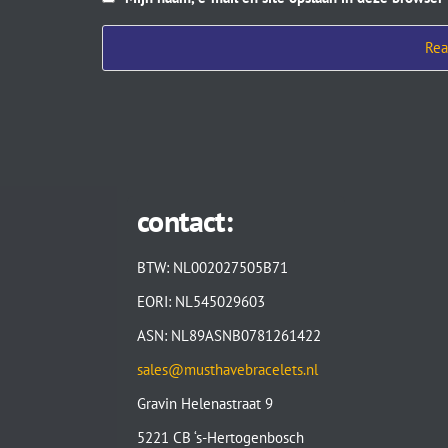
contact:
BTW: NL002027505B71
EORI: NL545029603
ASN: NL89ASNB0781261422
sales@musthavebracelets.nl
Gravin Helenastraat 9
5221 CB ‘s-Hertogenbosch